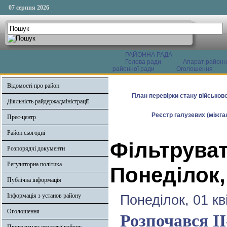
07 серпня 2026
РАЙОННА РАДА
Голова ради
Апарат районн
районної ради
Оголошення
Відомості про район
План перевірки стану військово
Діяльність райдержадміністрації
Реєстр галузевих (міжгал
Прес-центр
Район сьогодні
Фільтруват
Розпорядчі документи
Регуляторна політика
Понеділок,
Публічна інформація
Інформація з установ району
Понеділок, 01 кв
Оголошення
Розпочався І