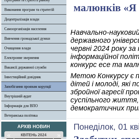
Програми та стратегії району
малюнків «Я
Виконання програм та стратегій
Децентралізація влади
Самоорганізація населення
Навчально-науковий
Вивчення громадської думки
державного універс
червні 2024 року з
Очищення влади
інформаційної політ
Електронне звернення
конкурс есе та мал
Вакансії державної служби
Метою Конкурсу є п
Інвестиційний довідник
дітей і молоді, які
Запобігання проявам корупції
збройної агресії пр
Внутрішній аудит
суспільного життя,
Інформація для ВПО
демократичних при
Ветеранська політика
Понеділок, 01 кв
АРХІВ НОВИН
«
»
КВІТЕНЬ 2024