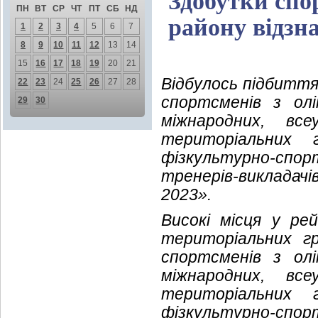
Здобутки спо
ПН
ВТ
СР
ЧТ
ПТ
СБ
НД
району відзн
1
2
3
4
5
6
7
8
9
10
11
12
13
14
15
16
17
18
19
20
21
Відбулось підбиття
22
23
24
25
26
27
28
спортсменів з олі
29
30
міжнародних, вс
територіальних 
фізкультурно-спо
тренерів-викладачі
2023».
Високі місця у ре
територіальних г
спортсменів з олі
міжнародних, вс
територіальних 
фізкультурно-сп