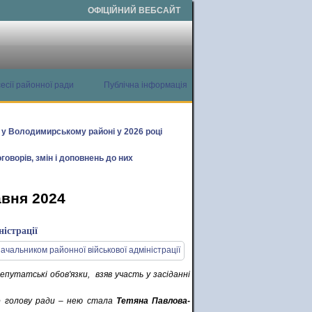
ОФІЦІЙНИЙ ВЕБСАЙТ
есії районної ради
Публічна інформація
х у Володимирському районі у 2026 році
говорів, змін і доповнень до них
авня 2024
істрації
депутатські обов'язки, взяв участь у засіданні
о голову ради – нею стала
Тетяна Павлова-