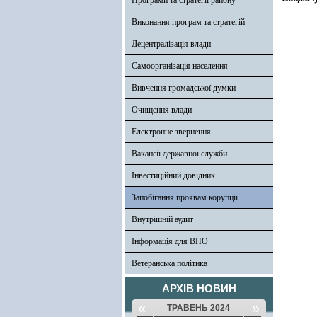
Програми та стратегії району
Виконання програм та стратегій
Децентралізація влади
Самоорганізація населення
Вивчення громадської думки
Очищення влади
Електронне звернення
Вакансії державної служби
Інвестиційний довідник
Запобігання проявам корупції
Внутрішній аудит
Інформація для ВПО
Ветеранська політика
АРХІВ НОВИН
«
»
ТРАВЕНЬ 2024