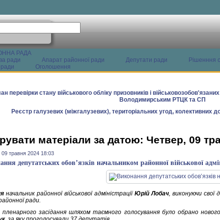
ОННА РАДА
ва ради
Апарат районної ради
Депутати ради
Рішенння с
 ради
Оголошення
ан перевірки стану військового обліку призовників і військовозобов'язани
Володимирським РТЦК та СП
Реєстр галузевих (міжгалузевих), територіальних угод, колективних до
рувати матеріали за датою: Четвер, 09 тр
 09 травня 2024 18:03
ання депутатських обов’язків начальником районної військової адмін
ня
начальник районної військової адміністрації
Юрій Лобач
, виконуючи свої 
районної ради.
 пленарного засідання шляхом таємного голосування було обрано новог
ук
, за яку проголосували 37 депутатів.