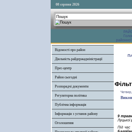
08 серпня 2026
РАЙ
Голо
районної
Відомості про район
Пл
Діяльність райдержадміністрації
Прес-центр
Район сьогодні
Фільт
Розпорядчі документи
Четвер,
Регуляторна політика
Викон
Публічна інформація
Інформація з установ району
9 трав
Луцької 
Оголошення
Під час
Багрійч