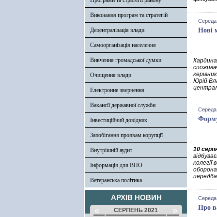
Програми та стратегії району
Виконання програм та стратегій
Середа,
Децентралізація влади
Нові 
Самоорганізація населення
Вивчення громадської думки
Кардина
спожива
керівни
Очищення влади
Юрій Вл
централ
Електронне звернення
Вакансії державної служби
Середа,
Форму
Інвестиційний довідник
Запобігання проявам корупції
10 серп
Внутрішній аудит
відбува
колегії
Інформація для ВПО
оборона
передба
Ветеранська політика
АРХІВ НОВИН
Середа,
Про в
«
»
СЕРПЕНЬ 2021