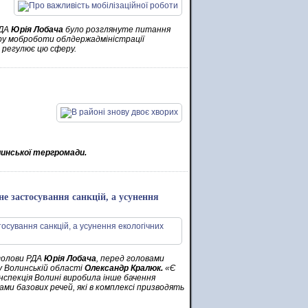
РДА
Юрія Лобача
було розглянуте питання
тору моброботи облдержадміністрації
 регулює цю сферу.
линської тергромади.
е застосування санкцій, а усунення
 голови РДА
Юрія Лобача
, перед головами
у Волинській області
Олександр Кралюк.
«Є
нспекція Волині виробила інше бачення
ми базових речей, які в комплексі призводять