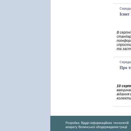
Середа,
Іспит
В серпні
стандарт
поінформ
спрости
та засто
Середа,
Про т
10 серп
вакцина
відання 
колекти
Розробка: Відділ інформаційних технологій
апарату Волинської облдержадміністрації