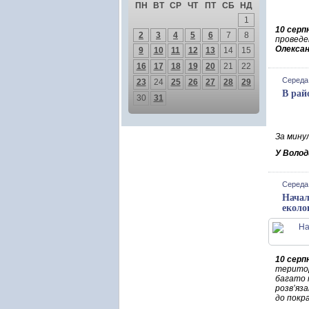
ПН
ВТ
СР
ЧТ
ПТ
СБ
НД
1
10 серп
2
3
4
5
6
7
8
проведе
Олекса
9
10
11
12
13
14
15
16
17
18
19
20
21
22
Середа,
23
24
25
26
27
28
29
В рай
30
31
За мину
У Волод
Середа,
Начал
еколо
10 серп
територ
багато 
розв’яз
до покра