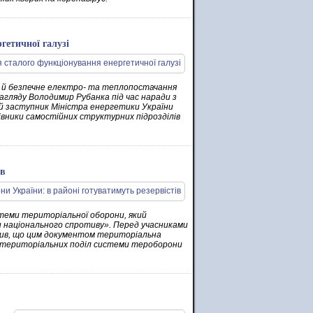
гетичної галузі
не й безпечне електро- та теплопостачання
агляду Володимир Рубанка під час наради з
ий заступник Міністра енергетики України
вники самостійних структурних підрозділів
ів
стеми територіальної оборони, який
и національного спротиву». Перед учасниками
ачив, що цим документом територіальна
, а територіальних поділ системи тероборони