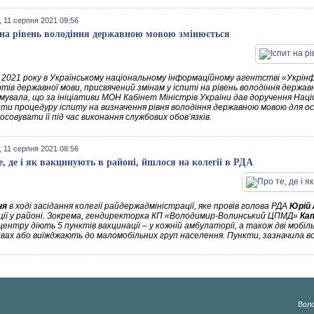
 11 серпня 2021 09:56
 на рівень володіння державною мовою змінюється
 2021 року в Українському національному інформаційному агентстві «Укрінфо
ів державної мови, присвячений змінам у іспиті на рівень володіння держав
увала, що за ініціативи МОН Кабінет Міністрів України дав доручення Націо
ти процедуру іспиту на визначення рівня володіння державною мовою для осі
совувати її під час виконання службових обов’язків.
 11 серпня 2021 08:56
е, де і як вакцинують в районі, йшлося на колегії в РДА
ня
в ході засідання колегії райдержадміністрації, яке провів голова РДА
Юрій 
ції у районі. Зокрема, гендиректорка КП «Володимир-Волинський ЦПМД»
Ка
центру діють 5 пунктів вакцинації – у кожній амбулаторії, а також дві мобіл
вах або виїжджають до маломобільних груп населення. Пункти, зазначила во
Воло