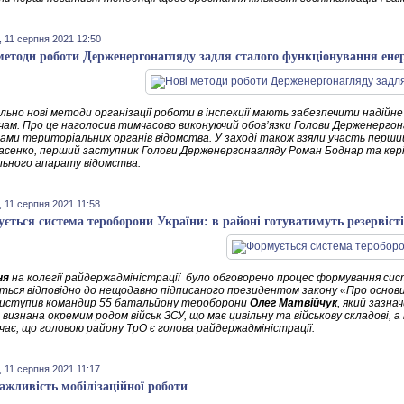
 11 серпня 2021 12:50
методи роботи Держенергонагляду задля сталого функціонування енер
льно нові методи організації роботи в інспекції мають забезпечити надій
чам. Про це наголосив тимчасово виконуючий обов’язки Голови Держенергон
ками територіальних органів відомства. У заході також взяли участь перш
асенко, перший заступник Голови Держенергонагляду Роман Боднар та кері
ьного апарату відомства.
 11 серпня 2021 11:58
ється система тероборони України: в районі готуватимуть резервіст
ня
на колегії райдержадміністрації було обговорено процес формування си
ється відповідно до нещодавно підписаного президентом закону «Про основ
 виступив командир 55 батальйону тероборони
Олег Матвійчук
, який зазн
 визнана окремим родом військ ЗСУ, що має цивільну та військову складові
чає, що головою району ТрО є голова райдержадміністрації.
 11 серпня 2021 11:17
ажливість мобілізаційної роботи