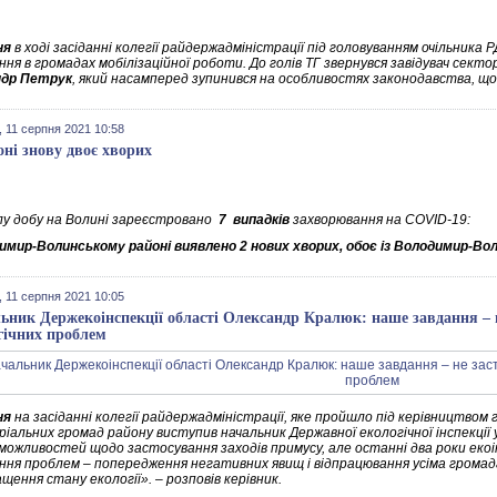
ня
в ході засіданні колегії райдержадміністрації під головуванням очільника 
ння в громадах мобілізаційної роботи. До голів ТГ звернувся завідувач сек
ндр Петрук
, який насамперед зупинився на особливостях законодавства, що
 11 серпня 2021 10:58
оні знову двоє хворих
лу добу на Волині зареєстровано
7 випадків
захворювання на COVID-19:
имир-Волинському районі виявлено 2 нових хворих, обоє із Володимир-Во
 11 серпня 2021 10:05
ьник Держекоінспекції області Олександр Кралюк: наше завдання – н
гічних проблем
ня
на засіданні колегії райдержадміністрації, яке пройшло під керівництвом
іальних громад району виступив начальник Державної екологічної інспекції 
можливостей щодо застосування заходів примусу, але останні два роки екоі
ання проблем – попередження негативних явищ і відпрацювання усіма громада
щення стану екології». – розповів керівник.