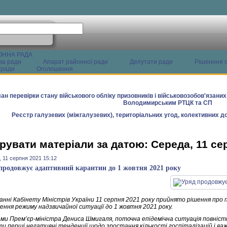
ОННА РАДА
ва ради
Апарат районної ради
Депутати ради
Рішенння с
 ради
Оголошення
ан перевірки стану військового обліку призовників і військовозобов'язани
Володимирським РТЦК та СП
Реєстр галузевих (міжгалузевих), територіальних угод, колективних до
рувати матеріали за датою: Середа, 11 се
 11 серпня 2021 15:12
продовжує адаптивний карантин до 1 жовтня 2021 року
данні Кабінету Міністрів України 11 серпня 2021 року прийнято рішення пр
ення режиму надзвичайної ситуації до 1 жовтня 2021 року.
ами Прем’єр-міністра Дениса Шмигаля, поточна епідемічна ситуація повніс
и перші негативні тенденції щодо зростання кількості госпіталізацій і важ