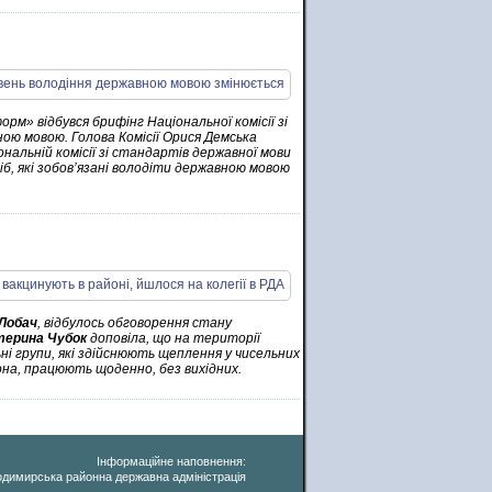
рм» відбувся брифінг Національної комісії зі
ною мовою. Голова Комісії Орися Демська
нальній комісії зі стандартів державної мови
б, які зобов’язані володіти державною мовою
Лобач
, відбулось обговорення стану
терина Чубок
доповіла, що на території
ьні групи, які здійснюють щеплення у чисельних
на, працюють щоденно, без вихідних.
Інформаційне наповнення:
димирська районна державна адміністрація