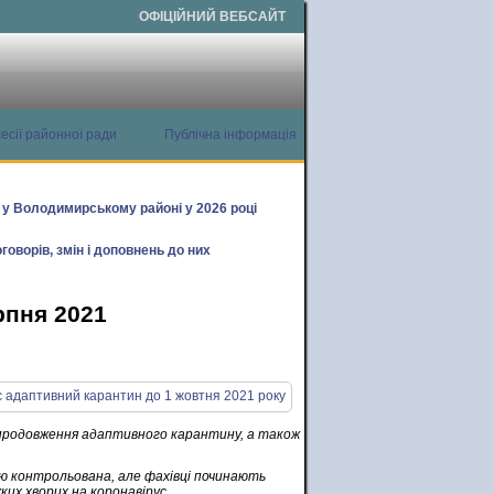
ОФІЦІЙНИЙ ВЕБСАЙТ
есії районної ради
Публічна інформація
х у Володимирському районі у 2026 році
говорів, змін і доповнень до них
рпня 2021
о продовження адаптивного карантину, а також
тю контрольована, але фахівці починають
ких хворих на коронавірус.