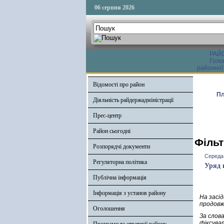
06 серпня 2026
РАЙ
Голо
районної
Відомості про район
Пл
Діяльність райдержадміністрації
Прес-центр
Район сьогодні
Фільт
Розпорядчі документи
Середа,
Регуляторна політика
Уряд 
Публічна інформація
Інформація з установ району
На засі
продовж
Оголошення
За слов
фіксуват