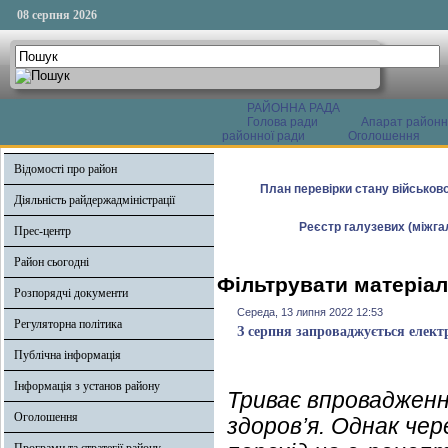
08 серпня 2026
РАЙОННА РАДА
Голова ради
Апарат районн
районної ради
Оголошення
Відомості про район
План перевірки стану військово
Діяльність райдержадміністрації
Реєстр галузевих (міжгал
Прес-центр
Район сьогодні
Фільтрувати матеріал
Розпорядчі документи
Середа, 13 липня 2022 12:53
Регуляторна політика
З серпня запроваджується елект
Публічна інформація
Інформація з установ району
Триває впровадженн
Оголошення
здоров’я. Однак че