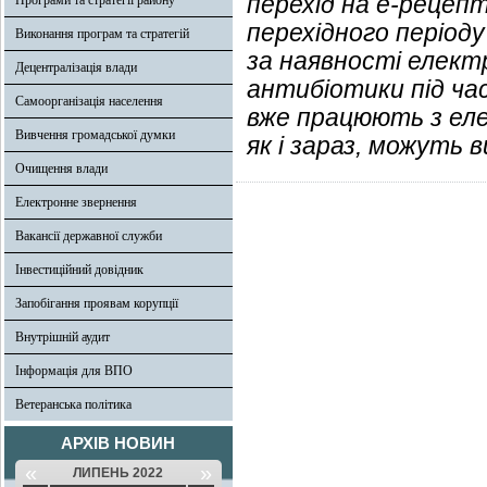
перехід на е-рецеп
Програми та стратегії району
перехідного період
Виконання програм та стратегій
за наявності елек
Децентралізація влади
антибіотики під час
Самоорганізація населення
вже працюють з ел
Вивчення громадської думки
як і зараз, можуть
Очищення влади
Електронне звернення
Вакансії державної служби
Інвестиційний довідник
Запобігання проявам корупції
Внутрішній аудит
Інформація для ВПО
Ветеранська політика
АРХІВ НОВИН
«
»
ЛИПЕНЬ 2022