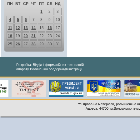
ПН
ВТ
СР
ЧТ
ПТ
СБ
НД
1
2
3
4
5
6
7
8
9
10
11
12
13
14
15
16
17
18
19
20
21
22
23
24
25
26
27
28
29
30
31
Розробка: Відділ інформаційних технологій
апарату Волинської облдержадміністрації
Усі права на матеріали, розміщені на 
Адреса: 44700, м.Володимир, вул. 