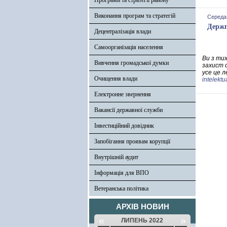
Програми та стратегії району
Виконання програм та стратегій
Середа,
Держп
Децентралізація влади
Самоорганізація населення
Ви з ти
Вивчення громадської думки
захист с
усе це 
Очищення влади
intelektu
Електронне звернення
Вакансії державної служби
Інвестиційний довідник
Запобігання проявам корупції
Внутрішній аудит
Інформація для ВПО
Ветеранська політика
АРХІВ НОВИН
«
»
ЛИПЕНЬ 2022