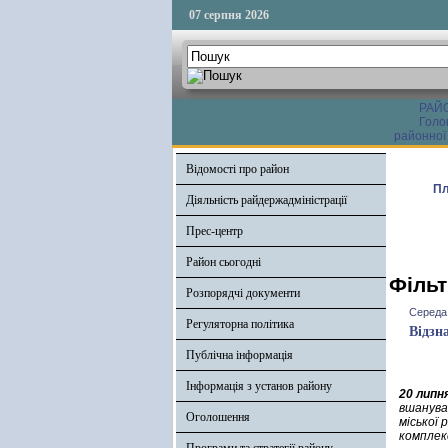
07 серпня 2026
РАЙ
Голо
районної
Відомості про район
Пл
Діяльність райдержадміністрації
Прес-центр
Район сьогодні
Фільт
Розпорядчі документи
Середа,
Регуляторна політика
Відзн
Публічна інформація
Інформація з установ району
20 липн
вшанува
Оголошення
міської 
комплек