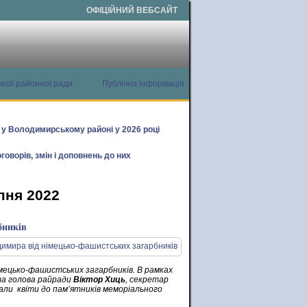
ОФІЦІЙНИЙ ВЕБСАЙТ
есії районної ради
Публічна інформація
х у Володимирському районі у 2026 році
говорів, змін і доповнень до них
пня 2022
бників
німецько-фашистських загарбників. В рамках
а голова райради
Віктор Хиць
, секретар
али квіти до пам’ятників меморіального