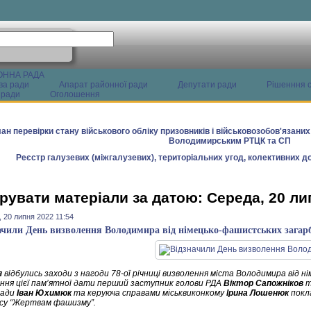
ОННА РАДА
ва ради
Апарат районної ради
Депутати ради
Рішенння с
 ради
Оголошення
ан перевірки стану військового обліку призовників і військовозобов'язани
Володимирським РТЦК та СП
Реєстр галузевих (міжгалузевих), територіальних угод, колективних до
рувати матеріали за датою: Середа, 20 ли
 20 липня 2022 11:54
ачили День визволення Володимира від німецько-фашистських загар
я
відбулись заходи з нагоди 78-ої річниці визволення міста Володимира від 
ння цієї пам’ятної дати перший заступник голови РДА
Віктор Сапожніков
т
ради
Іван Юхимюк
та керуюча справами міськвиконкому
Ірина Лошенюк
покл
су “Жертвам фашизму”.