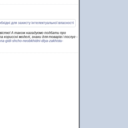
ивістю! А також нагадуємо подбати про
 кориссні моделі, знаки для товарів і послуг -
i-na-gidi-shcho-neobkhidni-dlya-zakhistu-