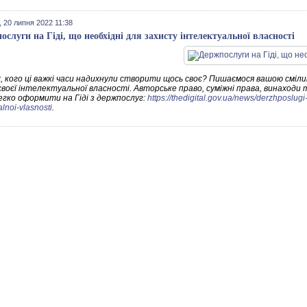
 20 липня 2022 11:38
ослуги на Гіді, що необхідні для захисту інтелектуальної власності
х, кого ці важкі часи надихнули створити щось своє? Пишаємося вашою сміл
воєї інтелектуальної власності. Авторське право, суміжні права, винаходи та
легко оформити на Гіді з держпослуг:
https://thedigital.gov.ua/news/derzhposlug
alnoi-vlasnosti
.