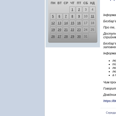
ПН
ВТ
СР
ЧТ
ПТ
СБ
НД
1
2
3
4
Інформа
5
6
7
8
9
10
11
Безбар’
12
13
14
15
16
17
18
Про те,
19
20
21
22
23
24
25
Доступн
26
27
28
29
30
31
сприйня
Безбар’
заповне
Інформа
лю
пі
лю
лю
а 
Чим про
Говорит
Довідник
https://bf
Середа,