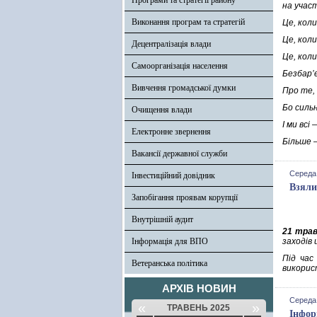
Програми та стратегії району
на участ
Виконання програм та стратегій
Це, кол
Це, коли
Децентралізація влади
Це, кол
Самоорганізація населення
Безбар’
Вивчення громадської думки
Про те,
Бо силь
Очищення влади
І ми всі
Електронне звернення
Більше 
Вакансії державної служби
Середа,
Інвестиційний довідник
Взяли
Запобігання проявам корупції
Внутрішній аудит
21 тра
Інформація для ВПО
заходів 
Під час
Ветеранська політика
викорис
АРХІВ НОВИН
Середа,
«
»
ТРАВЕНЬ 2025
Інфор