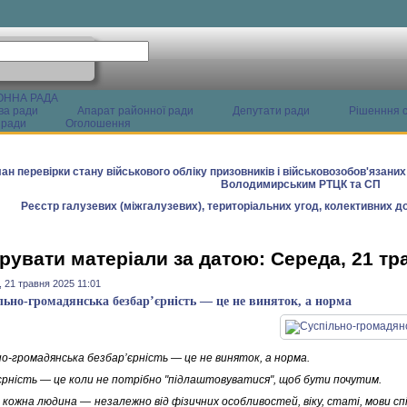
ОННА РАДА
ва ради
Апарат районної ради
Депутати ради
Рішенння с
 ради
Оголошення
ан перевірки стану військового обліку призовників і військовозобов'язани
Володимирським РТЦК та СП
Реєстр галузевих (міжгалузевих), територіальних угод, колективних до
рувати матеріали за датою: Середа, 21 тр
 21 травня 2025 11:01
льно-громадянська безбар’єрність — це не виняток, а норма
но-громадянська безбар’єрність — це не виняток, а норма.
єрність — це коли не потрібно "підлаштовуватися", щоб бути почутим.
и кожна людина — незалежно від фізичних особливостей, віку, статі, мови с