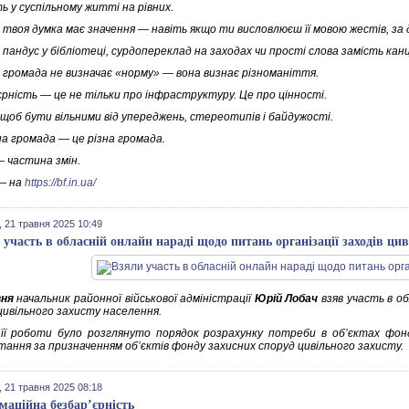
ь у суспільному житті на рівних.
и твоя думка має значення — навіть якщо ти висловлюєш її мовою жестів, з
 пандус у бібліотеці, сурдопереклад на заходах чи прості слова замість канц
и громада не визначає «норму» — вона визнає різноманіття.
єрність — це не тільки про інфраструктуру. Це про цінності.
 щоб бути вільними від упереджень, стереотипів і байдужості.
на громада — це різна громада.
 — частина змін.
— на
https://bf.in.ua/
 21 травня 2025 10:49
 участь в обласній онлайн нараді щодо питань організації заходів ци
вня
начальник районної військової адміністрації
Юрій Лобач
взяв участь в об
цивільного захисту населення.
 її роботи було розглянуто порядок розрахунку потреби в об’єктах фо
тання за призначенням об’єктів фонду захисних споруд цивільного захисту.
 21 травня 2025 08:18
маційна безбар’єрність