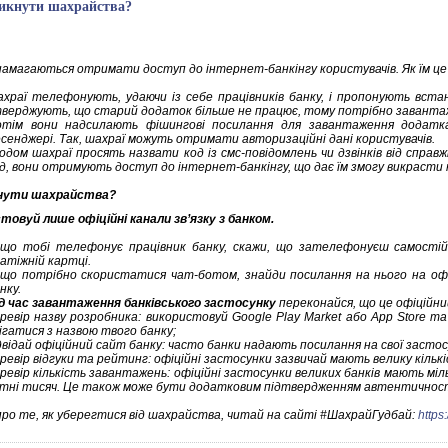
икнути шахрайства?
намагаються отримати доступ до інтернет-банкінгу користувачів. Як їм це
храї телефонують, удаючи із себе працівників банку, і пропонують вста
верджують, що старий додаток більше не працює, тому потрібно заванта
тім вони надсилають фішингові посилання для завантаження додатка,
сенджері. Так, шахраї можуть отримати авторизаційні дані користувачів.
одом шахраї просять назвати код із смс-повідомлень чи дзвінків від спра
д, вони отримують доступ до інтернет-банкінгу, що дає їм змогу викрасти
кнути шахрайства?
товуй лише офіційні канали зв’язку з банком.
що тобі телефонує працівник банку, скажи, що зателефонуєш самостійн
атіжній картці.
що потрібно скористатися чат-ботом, знайди посилання на нього на офі
нку.
д час завантаження банківського застосунку
переконайся, що це офіційни
ревір назву розробника: використовуй Google Play Market або App Store та
ігатися з назвою твого банку;
двідай офіційний сайт банку: часто банки надають посилання на свої застос
ревір відгуки та рейтинг: офіційні застосунки зазвичай мають велику кількі
ревір кількість завантажень: офіційні застосунки великих банків мають мі
тні тисяч. Це також може бути додатковим підтвердженням автентичност
про те, як уберегтися від шахрайства, читай на сайті #ШахрайГудбай:
https