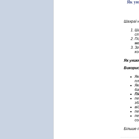
Як ун
Шахраї 
Ша
ст
По
ме
Зг
ко
Як уни
Викорис
Як
пл
Як
ба
Пі
пе
зб
ві
пе
пе
со
Більше 