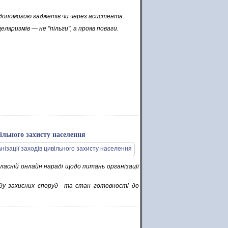
а допомогою гаджетів чи через асистента.
еляризмів — не "пільги", а прояв поваги.
вільного захисту населення
ласній онлайн нараді щодо питань організації
нду захисних споруд та стан готовності до