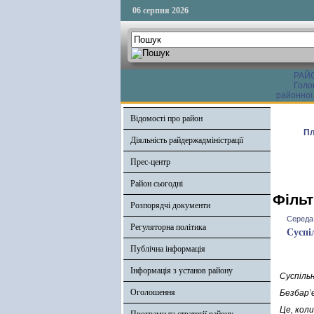
06 серпня 2026
РАЙ
Голо
районної
Відомості про район
Пл
Діяльність райдержадміністрації
Прес-центр
Район сьогодні
Фільт
Розпорядчі документи
Середа,
Регуляторна політика
Суспі
Публічна інформація
Інформація з установ району
Суспіль
Оголошення
Безбар’
Це, кол