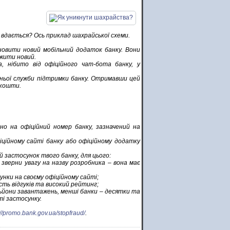
 вдається? Ось приклад шахрайської схеми.
новити новий мобільний додаток банку. Вони
жити новий.
 нібито від офіційного чат-бота банку, у
вжньої служби підтримки банку. Отримавши цей
 кошти.
о на офіційний номер банку, зазначений на
ційному сайті банку або офіційному додатку
й застосунок твого банку, для цього:
 зверни увагу на назву розробника – вона має
унки на своєму офіційному сайті;
сть відгуків та високий рейтинг;
льйони завантажень, менші банки – десятки та
і застосунку.
://promo.bank.gov.ua/stopfraud/
.