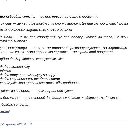
ційна безбар’єрність — це про повагу, а не про спрощення.
єрність — це не лише пандуси чи кнопки виклику. Це також про слова. Про т
 як ми доносимо інформацію одне до одного.
а мова — це не про спрощення. Це про повагу. Повага до того, що люди 
ття та здоров'я.
єрна інформація — це коли не потрібно "розшифровувати", бо інформація
ння — не квест. Коли новина від держави — не юридичний лабіринт.
ційна безбар’єрність стосується всіх:
дей похилого віку
длітків
дей з порушеннями слуху чи зору
дей з когнітивними особливостями
також усіх, хто просто втомився від складного.
стіше ми говоримо — тим ширше нас чують.
и доступно — це не тренд. Це норма сучасного, людяного суспільства.
 безбар’єрності:
.in.ua/
 21 травня 2025 07:32