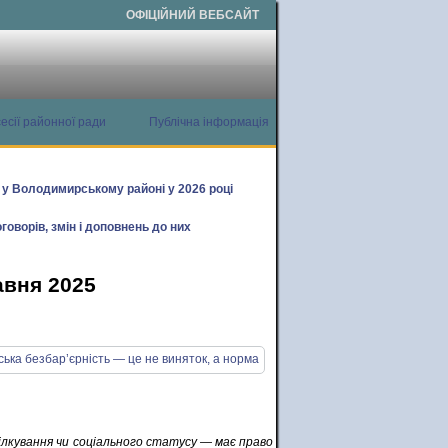
ОФІЦІЙНИЙ ВЕБСАЙТ
есії районної ради
Публічна інформація
х у Володимирському районі у 2026 році
говорів, змін і доповнень до них
авня 2025
пілкування чи соціального статусу — має право