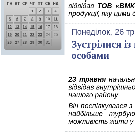
ПН
ВТ
СР
ЧТ
ПТ
СБ
НД
відвідав
ТОВ «ВМК-
1
2
3
4
продукції, яку цими
5
6
7
8
9
10
11
12
13
14
15
16
17
18
Понеділок, 26 т
19
20
21
22
23
24
25
Зустрілися і
26
27
28
29
30
31
особами
23 травня
начальни
відвідав внутрішнь
нашого району.
Він поспілкувався 
найбільше турбую
можливість жити у 