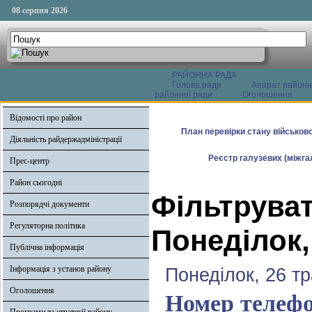
08 серпня 2026
РАЙОННА РАДА
Голова ради
Апарат районн
районної ради
Оголошення
Відомості про район
План перевірки стану військово
Діяльність райдержадміністрації
Реєстр галузевих (міжгал
Прес-центр
Район сьогодні
Фільтруват
Розпорядчі документи
Регуляторна політика
Понеділок,
Публічна інформація
Інформація з установ району
Понеділок, 26 т
Оголошення
Номер телефо