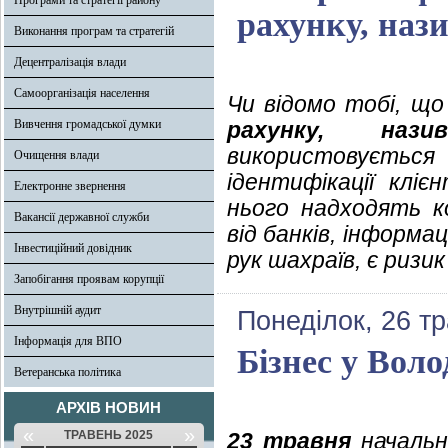
Програми та стратегії району
рахунку, наз
Виконання програм та стратегій
Децентралізація влади
Самоорганізація населення
Чи відомо тобі, щ
Вивчення громадської думки
рахунку, на
використовується
Очищення влади
ідентифікації клі
Електронне звернення
нього надходять ко
Вакансії державної служби
від банків, інформа
Інвестиційний довідник
рук шахраїв, є риз
Запобігання проявам корупції
Внутрішній аудит
Понеділок, 26 т
Інформація для ВПО
Бізнес у Вол
Ветеранська політика
АРХІВ НОВИН
«
»
ТРАВЕНЬ 2025
23 травня
начальни