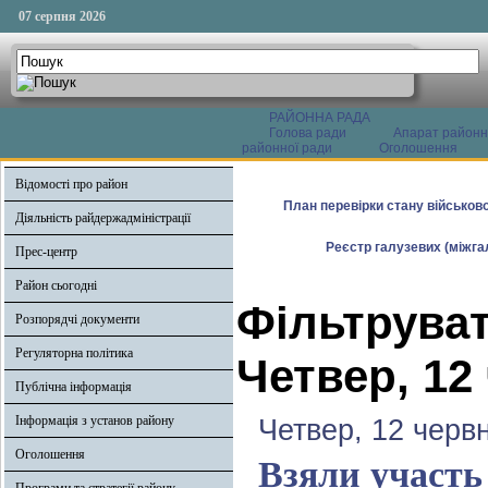
07 серпня 2026
РАЙОННА РАДА
Голова ради
Апарат районн
районної ради
Оголошення
Відомості про район
План перевірки стану військово
Діяльність райдержадміністрації
Реєстр галузевих (міжгал
Прес-центр
Район сьогодні
Фільтруват
Розпорядчі документи
Регуляторна політика
Четвер, 12
Публічна інформація
Інформація з установ району
Четвер, 12 черв
Оголошення
Взяли участь 