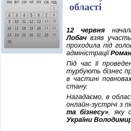
ПН
ВТ
СР
ЧТ
ПТ
СБ
НД
області
1
2
3
4
5
6
7
8
9
10
11
12
13
14
15
16
17
18
19
20
21
22
12 червня
началь
23
24
25
26
27
28
29
Лобач
взяв участь 
30
проходила під голо
адміністрації
Роман
Під час її провед
турбують бізнес пр
в частині повнова
стану.
Нагадаємо, в облас
онлайн-зустрічі з
та бізнесу»
, яку
України Володими