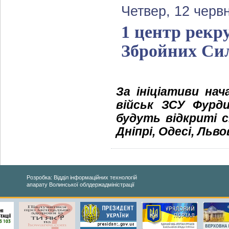
Четвер, 12 черв
1 центр рекр
Збройних Сил
За ініціативи на
військ ЗСУ Фурди
будуть відкриті 
Дніпрі, Одесі, Льво
Розробка: Відділ інформаційних технологій
апарату Волинської облдержадміністрації