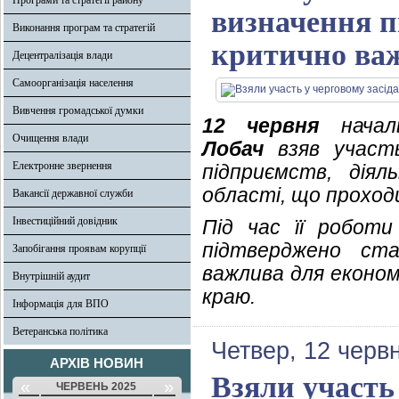
Програми та стратегії району
визначення п
Виконання програм та стратегій
критично важ
Децентралізація влади
Самоорганізація населення
Вивчення громадської думки
12 червня
началь
Очищення влади
Лобач
взяв участь
Електронне звернення
підприємств, дія
області, що проход
Вакансії державної служби
Інвестиційний довідник
Під час її роботи
підтверджено ста
Запобігання проявам корупції
важлива для економ
Внутрішній аудит
краю.
Інформація для ВПО
Ветеранська політика
Четвер, 12 черв
АРХІВ НОВИН
Взяли участь
«
»
ЧЕРВЕНЬ 2025