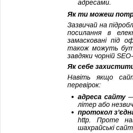
адресами.
Як ти можеш потр
Зазвичай на підроб
посилання в елек
замасковані під оф
також можуть бут
завдяки чорній SEO-
Як себе захистит
Навіть якщо сайт
перевірок:
адреса сайту
— 
літер або незвич
протокол з’єдн
http
. Проте на
шахрайські сайти