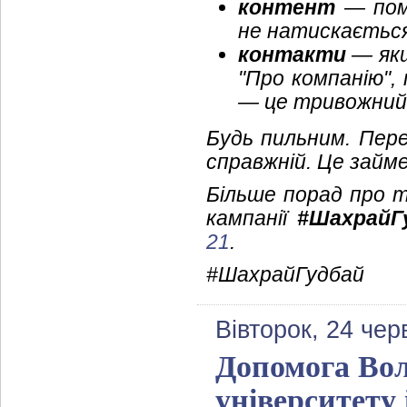
контент
— поми
не натискається
контакти
— якщ
"Про компанію",
— це тривожний
Будь пильним. Пер
справжній. Це займе
Більше порад про т
кампанії
#ШахрайГ
21
.
#ШахрайГудбай
Вівторок, 24 чер
Допомога Вол
університету 