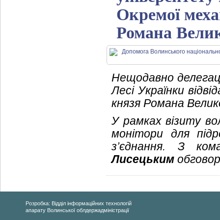
Окремої меха
Романа Вели
Нещодавно делегаці
Лесі Українки відві
князя Романа Велик
У рамках візиту во
монітори для підр
з’єднання. З ко
Лисецьким
обговор
Розробка: Відділ інформаційних технологій
апарату Волинської облдержадміністрації