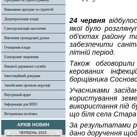
Програми та стратегії району
Виконання програм та стратегій
24 червня
відбулос
Децентралізація влади
якої було розгляну
Самоорганізація населення
об'єктах району та
Вивчення громадської думки
забезпечити саніт
Очищення влади
літній період.
Електронне звернення
Також обговорили 
Вакансії державної служби
керованих інфекц
Інвестиційний довідник
борщівника Сосновс
Запобігання проявам корупції
Учасниками засід
Внутрішній аудит
користування земе
Інформація для ВПО
використання під б
що біля села Стара
Ветеранська політика
За результатами ро
АРХІВ НОВИН
дано доручення щод
«
»
ЧЕРВЕНЬ 2025