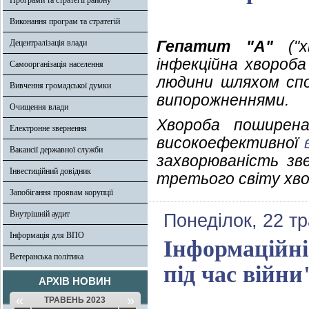
Програми та стратегії району
Виконання програм та стратегій
Гепатит "А"
("х
Децентралізація влади
інфекційна хвороба
Самоорганізація населення
людини шляхом спож
Вивчення громадської думки
випорожненнями.
Очищення влади
Хвороба поширена
Електронне звернення
високоефективної
Вакансії державної служби
захворюваність зв
Інвестиційний довідник
третього світу хво
Запобігання проявам корупції
Внутрішній аудит
Понеділок, 22 т
Інформація для ВПО
Інформаційні
Ветеранська політика
під час війни
АРХІВ НОВИН
«
»
ТРАВЕНЬ 2023