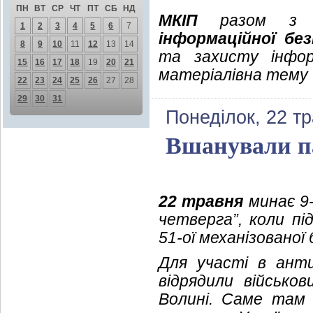
ПН
ВТ
СР
ЧТ
ПТ
СБ
НД
МКІП
разом 
1
2
3
4
5
6
7
інформаційної без
8
9
10
11
12
13
14
та захисту інфор
15
16
17
18
19
20
21
матеріалівна тему "
22
23
24
25
26
27
28
29
30
31
Понеділок, 22 т
Вшанували па
22 травня
минає 9-
четверга”, коли пі
51-ої механізованої
Для участі в анти
відрядили військов
Волині. Саме там в