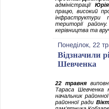
адміністрації
Юрія
працю, високий пр
інфраструктури 
території району
керівництва та вру
Понеділок, 22 т
Відзначили р
Шевченка
22 травня
виповн
Тараса Шевченка н
начальник районної
районної ради
Вік
пам’ятника Кобзаре