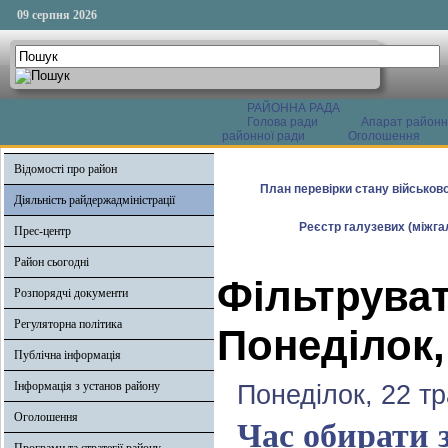
09 серпня 2026
РАЙОННА РАДА
Голова ради
Апарат районн
районної ради
Оголошення
Відомості про район
План перевірки стану військово
Діяльність райдержадміністрації
Реєстр галузевих (міжгал
Прес-центр
Район сьогодні
Фільтруват
Розпорядчі документи
Регуляторна політика
Понеділок,
Публічна інформація
Інформація з установ району
Понеділок, 22 т
Оголошення
Час обирати 