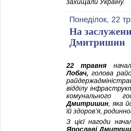
захищали Україну.
Понеділок, 22 т
На заслужени
Дмитришин
22 травня
началь
Лобач,
голова рай
райдержадміністрац
відділу інфраструк
комунального го
Дмитришин
, яка 
їй здоров’я, родинн
З цієї нагоди нача
Ярославі Дмитри