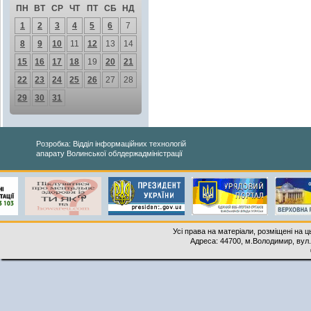
ПН
ВТ
СР
ЧТ
ПТ
СБ
НД
1
2
3
4
5
6
7
8
9
10
11
12
13
14
15
16
17
18
19
20
21
22
23
24
25
26
27
28
29
30
31
Розробка: Відділ інформаційних технологій
апарату Волинської облдержадміністрації
Усі права на матеріали, розміщені на 
Адреса: 44700, м.Володимир, вул. 