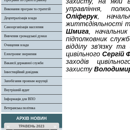
захисту, на якій 
Програми та стратегії району
управління, пол
Виконання програм та стратегій
Оліферук
, началь
Децентралізація влади
життєдіяльності т
Самоорганізація населення
Шмига
, начальник 
Вивчення громадської думки
підполковник служ
відділу зв'язку т
Очищення влади
цивільного
Сергій 
Електронне звернення
заходів цивільно
Вакансії державної служби
захисту
Володимир
Інвестиційний довідник
Запобігання проявам корупції
Внутрішній аудит
Інформація для ВПО
Ветеранська політика
АРХІВ НОВИН
«
»
ТРАВЕНЬ 2023