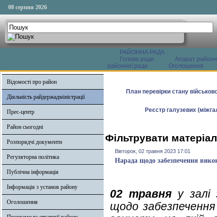
08 серпня 2026
РАЙОННА РАДА
Голова ради
Апарат районн
районної ради
Оголошення
Відомості про район
План перевірки стану військово
Діяльність райдержадміністрації
Реєстр галузевих (міжгал
Прес-центр
Район сьогодні
Фільтрувати матеріал
Розпорядчі документи
Вівторок, 02 травня 2023 17:01
Регуляторна політика
Нарада щодо забезпечення викон
Публічна інформація
Інформація з установ району
02 травня
у залі 
Оголошення
щодо забезпечення 