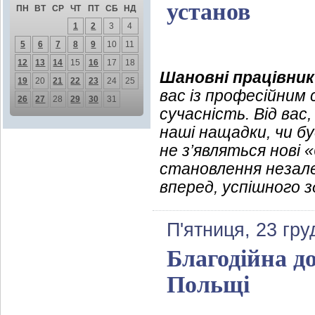
установ
ПН
ВТ
СР
ЧТ
ПТ
СБ
НД
1
2
3
4
5
6
7
8
9
10
11
12
13
14
15
16
17
18
Шановні працівник
19
20
21
22
23
24
25
вас із професійним с
26
27
28
29
30
31
сучасність. Від вас
наші нащадки, чи бу
не з’являться нові 
становлення незале
вперед, успішного з
П'ятниця, 23 гру
Благодійна д
Польщі