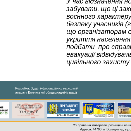
У час відзначення н
забувати, що ці за
воєнного характеру
безпеку учасників (
що організаторам с
укриття населення.
подбати про справн
евакуації відвідувач
цивільного захисту.
Розробка: Відділ інформаційних технологій
апарату Волинської облдержадміністрації
Усі права на матеріали, розміщені на 
Адреса: 44700, м.Володимир, вул. 