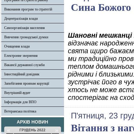
Програми та стратегії району
Сина Божого 
Виконання програм та стратегій
Децентралізація влади
Самоорганізація населення
Шановні мешканці
Вивчення громадської думки
відзначає народжен
Очищення влади
свята щиро бажаємо 
Електронне звернення
ми традиційно прово
теплом домашнього 
Вакансії державної служби
рідними і близькими.
Інвестиційний довідник
зустрічає його в чу
Запобігання проявам корупції
хтось не може вста
Внутрішній аудит
спостерігає на сход
Інформація для ВПО
Ветеранська політика
П'ятниця, 23 гру
АРХІВ НОВИН
Вітання з на
«
»
ГРУДЕНЬ 2022