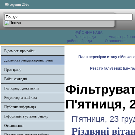
06 серпня 2026
РАЙОННА РАДА
Голова ради
Апарат районн
районної ради
Оголошення
Відомості про район
План перевірки стану військово
Діяльність райдержадміністрації
Реєстр галузевих (міжгал
Прес-центр
Район сьогодні
Фільтруват
Розпорядчі документи
Регуляторна політика
П'ятниця, 
Публічна інформація
Інформація з установ району
П'ятниця, 23 гру
Оголошення
Різдвяні віта