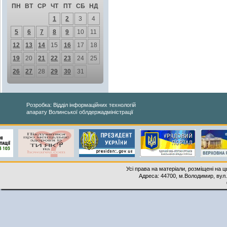
ПН
ВТ
СР
ЧТ
ПТ
СБ
НД
1
2
3
4
5
6
7
8
9
10
11
12
13
14
15
16
17
18
19
20
21
22
23
24
25
26
27
28
29
30
31
Розробка: Відділ інформаційних технологій
апарату Волинської облдержадміністрації
Усі права на матеріали, розміщені на 
Адреса: 44700, м.Володимир, вул. 