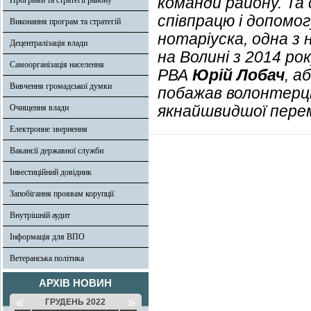
команди району. Та
Програми та стратегії району
співпрацю і допомог
Виконання програм та стратегій
нотаріуска, одна з 
Децентралізація влади
на Волині з 2014 рок
Самоорганізація населення
РВА
Юрій Лобач
, а
Вивчення громадської думки
побажав волонтерці 
якнайшвидшої перем
Очищення влади
Електронне звернення
Вакансії державної служби
Інвестиційний довідник
Запобігання проявам корупції
Внутрішній аудит
Інформація для ВПО
Ветеранська політика
АРХІВ НОВИН
«
»
ГРУДЕНЬ 2022