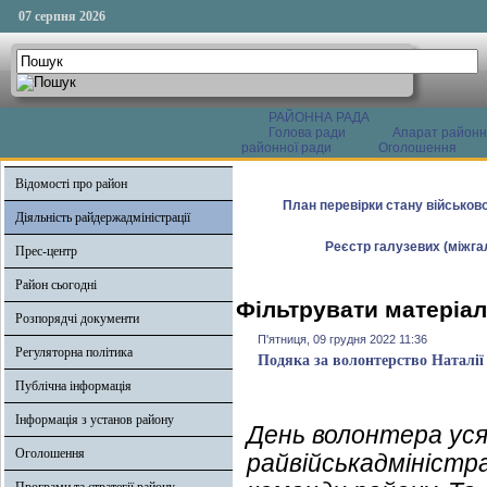
07 серпня 2026
РАЙОННА РАДА
Голова ради
Апарат районн
районної ради
Оголошення
Відомості про район
План перевірки стану військово
Діяльність райдержадміністрації
Реєстр галузевих (міжгал
Прес-центр
Район сьогодні
Фільтрувати матеріал
Розпорядчі документи
П'ятниця, 09 грудня 2022 11:36
Регуляторна політика
Подяка за волонтерство Наталі
Публічна інформація
Інформація з установ району
День волонтера уся 
Оголошення
райвійськадміністр