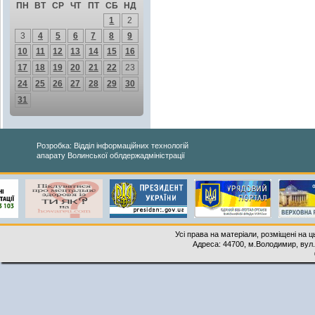
ПН
ВТ
СР
ЧТ
ПТ
СБ
НД
1
2
3
4
5
6
7
8
9
10
11
12
13
14
15
16
17
18
19
20
21
22
23
24
25
26
27
28
29
30
31
Розробка: Відділ інформаційних технологій
апарату Волинської облдержадміністрації
Усі права на матеріали, розміщені на 
Адреса: 44700, м.Володимир, вул. 