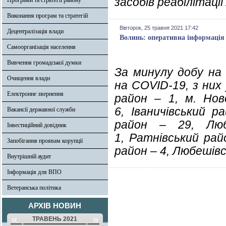
засобів реабілітації
Програми та стратегії району
Виконання програм та стратегій
Вівторок, 25 травня 2021 17:42
Децентралізація влади
Волинь: оперативна інформація 
Самоорганізація населення
Вивчення громадської думки
За минулу добу на
Очищення влади
на COVID-19, з них
Електронне звернення
район – 1,
м. Нов
6,
Іваничівський р
Вакансії державної служби
район – 29,
Лю
Інвестиційний довідник
1,
Ратнівський рай
Запобігання проявам корупції
район – 4,
Любешівс
Внутрішній аудит
Інформація для ВПО
Ветеранська політика
АРХІВ НОВИН
«
»
ТРАВЕНЬ 2021