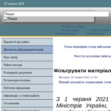
07 серпня 2026
РАЙОННА РАДА
Голова ради
Апарат районн
районної ради
Оголошення
Відомості про район
План перевірки стану військово
Діяльність райдержадміністрації
Реєстр галузевих (міжгал
Прес-центр
Район сьогодні
Фільтрувати матеріал
Розпорядчі документи
Вівторок, 25 травня 2021 17:44
Регуляторна політика
Новий механізм отримання техніч
Публічна інформація
Інформація з установ району
З 1 червня 2021 
Оголошення
Міністрів України