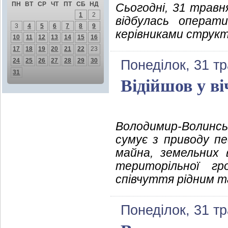
ПН
ВТ
СР
ЧТ
ПТ
СБ
НД
Сьогодні, 31 травня
1
2
відбулась операт
3
4
5
6
7
8
9
керівниками структу
10
11
12
13
14
15
16
17
18
19
20
21
22
23
24
25
26
27
28
29
30
Понеділок, 31 т
31
Відійшов у ві
Володимир-Волинс
сумує з приводу пе
майна, земельних 
територільної г
співчуття рідним т
Понеділок, 31 т