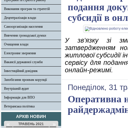
Програми та стратегії району
подання доку
Виконання програм та стратегій
субсидії в о
Децентралізація влади
Самоорганізація населення
Вивчення громадської думки
У зв’язку зі з
Очищення влади
затвердженням но
Електронне звернення
житлової субсидії 
сервісу для поданн
Вакансії державної служби
онлайн-режимі.
Інвестиційний довідник
Запобігання проявам корупції
Понеділок, 31 т
Внутрішній аудит
Оперативна н
Інформація для ВПО
Ветеранська політика
райдержадмін
АРХІВ НОВИН
«
»
ТРАВЕНЬ 2021