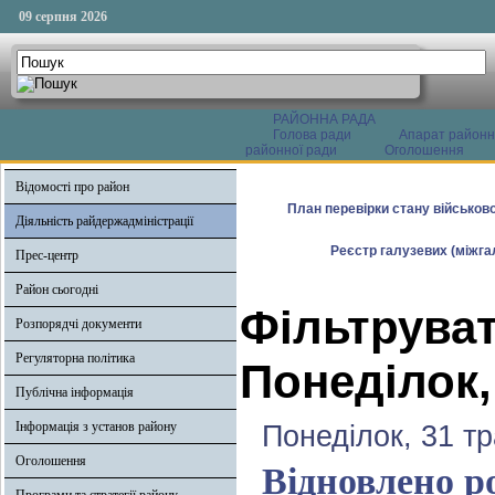
09 серпня 2026
РАЙОННА РАДА
Голова ради
Апарат районн
районної ради
Оголошення
Відомості про район
План перевірки стану військово
Діяльність райдержадміністрації
Реєстр галузевих (міжгал
Прес-центр
Район сьогодні
Фільтруват
Розпорядчі документи
Регуляторна політика
Понеділок,
Публічна інформація
Інформація з установ району
Понеділок, 31 т
Оголошення
Відновлено р