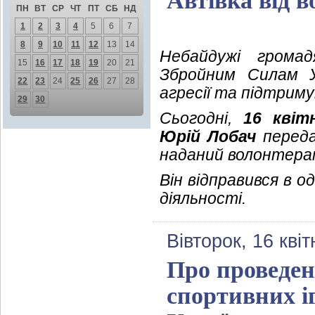
Автівка від в
ПН
ВТ
СР
ЧТ
ПТ
СБ
НД
1
2
3
4
5
6
7
8
9
10
11
12
13
14
Небайдужі грома
15
16
17
18
19
20
21
Збройним Силам Ук
22
23
24
25
26
27
28
агресії та підтрим
29
30
Сьогодні,
16 квіт
Юрій Лобач
переда
наданий волонтера
Він відправився в о
діяльності.
Вівторок, 16 кві
Про проведен
спортивних і