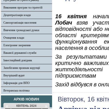
Програми та стратегії району
Виконання програм та стратегій
16 квітня
началь
Децентралізація влади
Лобач
взяв участь
Самоорганізація населення
відповідності або н
Вивчення громадської думки
області критерія
Очищення влади
функціонування е
Електронне звернення
населення в особлив
Вакансії державної служби
За результатами 
Інвестиційний довідник
критично важливих
Запобігання проявам корупції
життєдіяльності
підприємствам
Внутрішній аудит
Інформація для ВПО
Захід відбувся в онл
Ветеранська політика
Вівторок, 16 кві
АРХІВ НОВИН
«
»
КВІТЕНЬ 2024