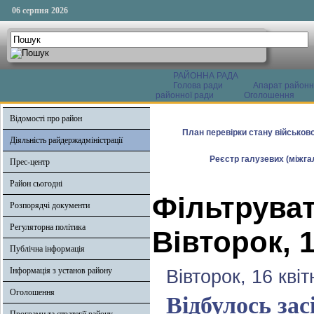
06 серпня 2026
РАЙОННА РАДА
Голова ради
Апарат районн
районної ради
Оголошення
Відомості про район
План перевірки стану військово
Діяльність райдержадміністрації
Реєстр галузевих (міжгал
Прес-центр
Район сьогодні
Фільтруват
Розпорядчі документи
Регуляторна політика
Вівторок, 1
Публічна інформація
Інформація з установ району
Вівторок, 16 кві
Оголошення
Відбулось зас