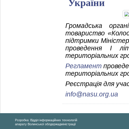
України
Громадська органі
товариство «Колос
підтримки Міністер
проведення І літ
територіальних гро
Регламент
проведен
територіальних гро
Реєстрація для учас
info@nasu.org.ua
Розробка: Відділ інформаційних технологій
апарату Волинської облдержадміністрації