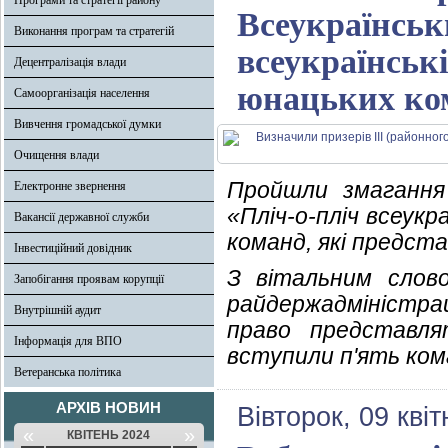
Програми та стратегії району
Всеукраїнськ
Виконання програм та стратегій
всеукраїнські
Децентралізація влади
юнацьких ко
Самоорганізація населення
Вивчення громадської думки
Очищення влади
Пройшли змагання 
Електронне звернення
«Пліч-о-пліч всеукр
Вакансії державної служби
команд, які предст
Інвестиційний довідник
З вітальним слов
Запобігання проявам корупції
райдержадміністра
Внутрішній аудит
право представл
Інформація для ВПО
вступили п'ять ком
Ветеранська політика
АРХІВ НОВИН
Вівторок, 09 кві
«
»
КВІТЕНЬ 2024