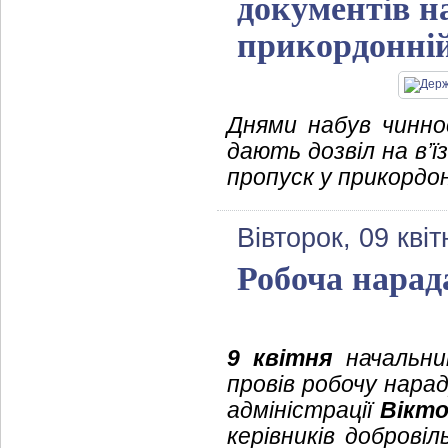
документів н
прикордонній
Днями набув чинно
дають дозвіл на в’ї
пропуск у прикордон
Вівторок, 09 кві
Робоча нарад
9 квітня
начальник
провів робочу нара
адміністрації
Вікто
керівників доброві