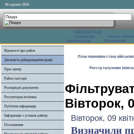
06 серпня 2026
РАЙОННА РАДА
Голова ради
Апарат районн
районної ради
Оголошення
Відомості про район
План перевірки стану військово
Діяльність райдержадміністрації
Реєстр галузевих (міжгал
Прес-центр
Район сьогодні
Фільтруват
Розпорядчі документи
Регуляторна політика
Вівторок, 0
Публічна інформація
Інформація з установ району
Вівторок, 09 кві
Оголошення
Визначили при