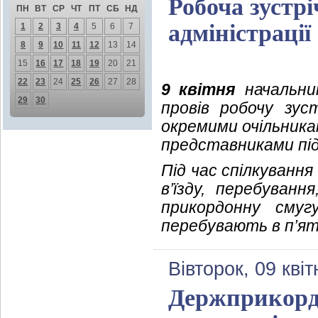
Робоча зустр
ПН
ВТ
СР
ЧТ
ПТ
СБ
НД
адміністрації
1
2
3
4
5
6
7
8
9
10
11
12
13
14
15
16
17
18
19
20
21
22
23
24
25
26
27
28
9 квітня
начальник
29
30
провів робочу зус
окремими очільника
представниками під
Під час спілкуванн
в’їзду, перебуванн
прикордонну смуг
перебувають в п’ят
Вівторок, 09 кві
Держприкорд