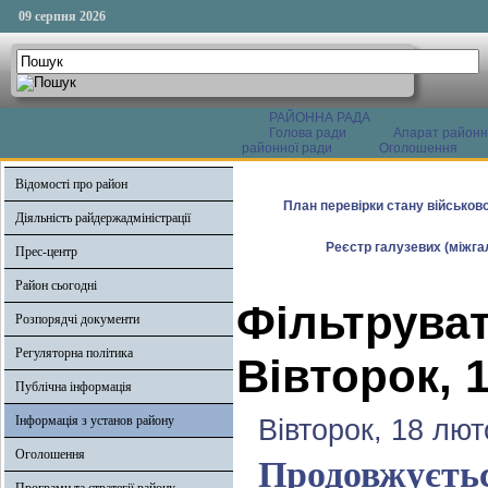
09 серпня 2026
РАЙОННА РАДА
Голова ради
Апарат районн
районної ради
Оголошення
Відомості про район
План перевірки стану військово
Діяльність райдержадміністрації
Реєстр галузевих (міжгал
Прес-центр
Район сьогодні
Фільтруват
Розпорядчі документи
Регуляторна політика
Вівторок, 
Публічна інформація
Інформація з установ району
Вівторок, 18 лют
Оголошення
Продовжуєтьс