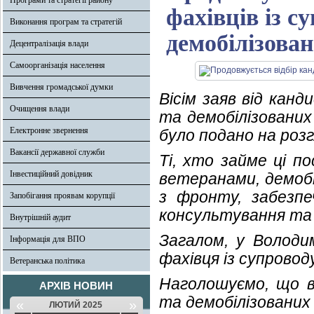
Програми та стратегії району
фахівців із с
Виконання програм та стратегій
демобілізован
Децентралізація влади
Самоорганізація населення
Вивчення громадської думки
Вісім заяв від канд
Очищення влади
та демобілізованих
Електронне звернення
було подано на розгл
Вакансії державної служби
Ті, хто займе ці п
Інвестиційний довідник
ветеранами, демобі
з фронту, забезпе
Запобігання проявам корупції
консультування та 
Внутрішній аудит
Загалом, у Володи
Інформація для ВПО
фахівця із супровод
Ветеранська політика
Наголошуємо, що ві
АРХІВ НОВИН
та демобілізованих 
«
»
ЛЮТИЙ 2025