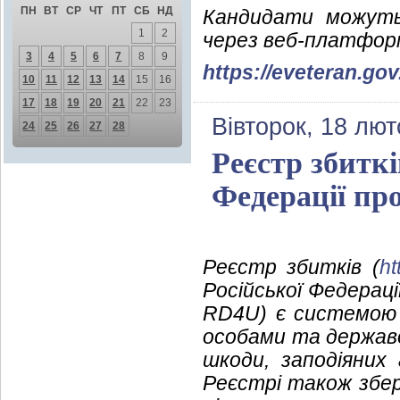
ПН
ВТ
СР
ЧТ
ПТ
СБ
НД
Кандидати можуть
1
2
через веб-платфор
3
4
5
6
7
8
9
https://eveteran.gov.
10
11
12
13
14
15
16
17
18
19
20
21
22
23
Вівторок, 18 лют
24
25
26
27
28
Реєстр збиткі
Федерації пр
Реєстр збитків (
ht
Російської Федераці
RD4U) є системою 
особами та державо
шкоди, заподіяних 
Реєстрі також збер