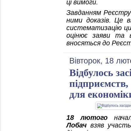
ці вимоги.
Завданням Реєстру 
ними доказів. Це 
систематизацію цих
оцінює заяви та 
вносяться до Реєст
Вівторок, 18 лют
Відбулось зас
підприємств,
для економік
18 лютого
началь
Лобач
взяв участь 