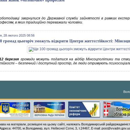
ння жінок «чоловічим» професіям
оботодавці звернулися до Державної служби зайнятості в рамках експе
офесіям, в яких традиційно переважали чоловіки.
я, 28 лютого 2025 08:56
0 громад цьогоріч зможуть відкрити Центри життєстійкості: Мінсоцп
12 березня
громади можуть податися на відбір Мінсоцполітики та ство
ійкості – безпечний і доступний простір, де люди отримують психосоціаль
Воло
рава на матеріали, розміщені на цьому сайті, належать Володимирській райдержадмініст
Адреса: 44700, м.Володимир, вул. Небесної Сотні, 3, т.24467, E-mail: post@vvadm.gov.u