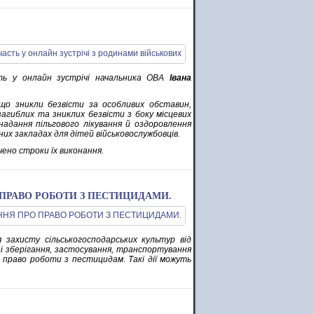
ть у онлайн зустрічі начальника ОВА
Івана
 що зникли безвісти за особливих обставин,
загиблих та зниклих безвісти з боку місцевих
, надання пільгового лікування й оздоровлення
них закладах для дітей військовослужбовців.
чено строки їх виконання.
О ПРАВО РОБОТИ З ПЕСТИЦИДАМИ.
 захисту сільськогосподарських культур від
зі зберігання, застосування, транспортування
 право роботи з пестицидам. Такі дії можуть