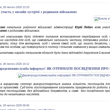
я, 28 лютого 2025 13:10
 участь у онлайн зустрічі з родинами військових
ого
начальник районної військової адміністрації
Юрій Лобач
взяв учас
кого
з родинами військових.
 неї учасниками було піднято питання встановлення перебування осіб,
их наслідків для осіб, що самовільно залишили частину, підтримка родин 
 влади, пільг для ветеранів, осіб і членів сімей осіб, що зникли безвісти
м та особам, що повернулися із полону і пільгове навчання у вищих навчаль
льтатами наради очільником області було дано відповідні доручення й визна
я, 28 лютого 2025 10:12
продспоживслужба інформує! ЯК ОТРИМАТИ ПОСВІДЧЕННЯ ПР
в аграрному секторі використовується значна кількість пестицидів для
их організмів. Суб’єкти господарювання залучають працівників до роботи 
івлі пестицидами без відповідних документів, а саме без посвідчення про
ти до негативних наслідків.
я, 28 лютого 2025 09:40