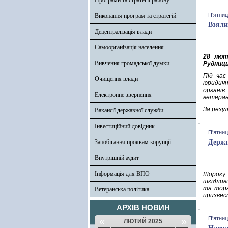
Програми та стратегії району
П'ятниц
Виконання програм та стратегій
Взяли
Децентралізація влади
Самоорганізація населення
28 лют
Вивчення громадської думки
Рудниць
Під час
Очищення влади
юридичн
органів
Електронне звернення
ветерана
За резу
Вакансії державної служби
Інвестиційний довідник
П'ятниц
Запобігання проявам корупції
Держ
Внутрішній аудит
Інформація для ВПО
Щороку 
шкідлив
та торг
Ветеранська політика
призвес
АРХІВ НОВИН
П'ятниц
«
»
ЛЮТИЙ 2025