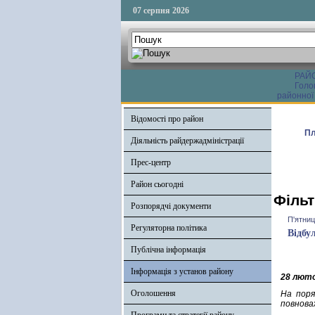
07 серпня 2026
РАЙ
Голо
районної
Відомості про район
Пл
Діяльність райдержадміністрації
Прес-центр
Район сьогодні
Фільт
Розпорядчі документи
П'ятниц
Регуляторна політика
Відбу
Публічна інформація
Інформація з установ району
28 лют
Оголошення
На поря
повноваж