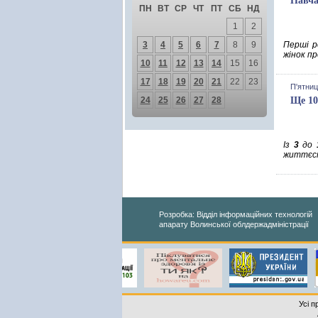
Навча
ПН
ВТ
СР
ЧТ
ПТ
СБ
НД
1
2
3
4
5
6
7
8
9
Перші р
жінок пр
10
11
12
13
14
15
16
17
18
19
20
21
22
23
П'ятниц
24
25
26
27
28
Ще 10
Із
3
до
життєст
Розробка: Відділ інформаційних технологій
апарату Волинської облдержадміністрації
Усі п