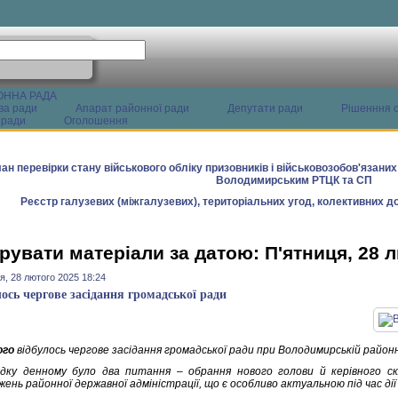
ОННА РАДА
ва ради
Апарат районної ради
Депутати ради
Рішенння с
 ради
Оголошення
ан перевірки стану військового обліку призовників і військовозобов'язани
Володимирським РТЦК та СП
Реєстр галузевих (міжгалузевих), територіальних угод, колективних до
рувати матеріали за датою: П'ятниця, 28 
я, 28 лютого 2025 18:24
лось чергове засідання громадської ради
ого
відбулось чергове засідання громадської ради при Володимирській районн
дку денному було два питання – обрання нового голови й керівного ск
ень районної державної адміністрації, що є особливо актуальною під час ді