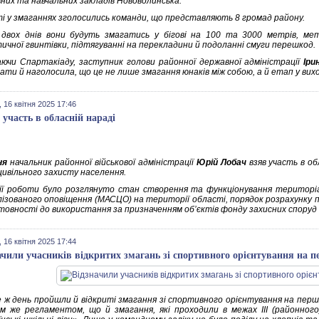
них та навчальних закладів Нововолинська.
ті у змаганнях зголосились команди, що представляють 8 громад району.
 двох днів вони будуть змагатись у бігові на 100 та 3000 метрів, мет
ичної гвинтівки, підтягуванні на перекладини й подоланні смуги перешкод.
аючи Спартакіаду, заступник голови районної державної адміністрації
Іри
ти й наголосила, що це не лише змагання юнаків між собою, а й етап у вихо
 16 квітня 2025 17:46
 участь в обласній нараді
ня
начальник районної військової адміністрації
Юрій Лобач
взяв участь в об
цивільного захисту населення.
 її роботи було розглянуто стан створення та функціонування територ
ізованого оповіщення (МАСЦО) на території області, порядок розрахунку 
товності до використання за призначенням об’єктів фонду захисних споруд 
 16 квітня 2025 17:44
ачили учасників відкритих змагань зі спортивного орієнтування на 
е ж день пройшли й відкриті змагання зі спортивного орієнтування на пер
м же регламентом, що й змагання, які проходили в межах ІІІ (районного)