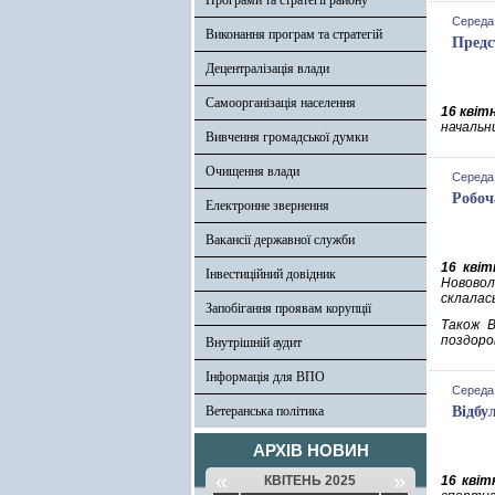
Програми та стратегії району
Середа,
Виконання програм та стратегій
Предс
Децентралізація влади
Самоорганізація населення
16 квіт
начальн
Вивчення громадської думки
Очищення влади
Середа,
Робоч
Електронне звернення
Вакансії державної служби
16 квіт
Інвестиційний довідник
Новово
склалась
Запобігання проявам корупції
Також 
поздоро
Внутрішній аудит
Інформація для ВПО
Середа,
Ветеранська політика
Відбу
АРХІВ НОВИН
«
»
КВІТЕНЬ 2025
16 квіт