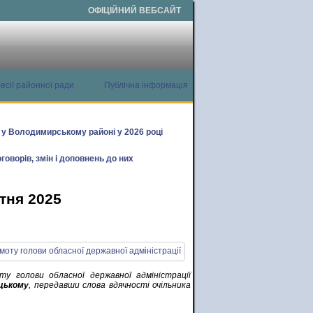
ОФІЦІЙНИЙ ВЕБСАЙТ
есії районної ради
Публічна інформація
х у Володимирському районі у 2026 році
говорів, змін і доповнень до них
тня 2025
у голови обласної державної адміністрації
цькому
, передавши слова вдячності очільника