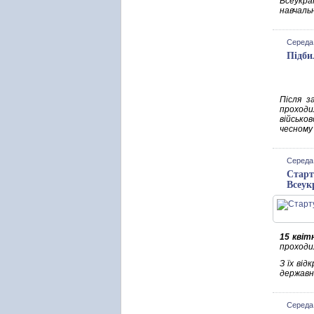
Всеукраї
навчаль
Середа,
Підби
Після з
проходи
військов
чесному
Середа,
Старт
Всеук
15 квіт
проходил
З їх ві
державн
Середа,