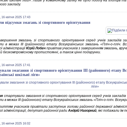
нські шкільні ліги». Лише у командному заліку не було поділу на хлопців т
ного закладу.
 16 квітня 2025 17:43
ли підсумки змагань зі спортивного орієнтування
авершення змагань зі спортивного орієнтування серед учнів закладів за
ли в межах ІІІ (районного) етапу Всеукраїнських змагань «Пліч-о-пліч. Все
ої адміністрації
Юрій Лобач
привітав учасників з завершенням змагань, вруч
 й безкомпромісному протистоянні, а також цінні подарунки.
 16 квітня 2025 17:41
ували змагання зі спортивного орієнтування ІІІ (районного) етапу Вс
раїнські шкільні ліги»
ня
стартували змагання зі спортивного орієнтування серед учнів закладів 
и в межах ІІІ (районного) етапу Всеукраїнських змагань «Пліч-о-пліч. Всеукра
дкриттям учасників привітали заступник голови районної державної адмініс
ої адміністрації, депутат районної ради
Андрій Нагорний
, які побажали їм 
 16 квітня 2025 16:02