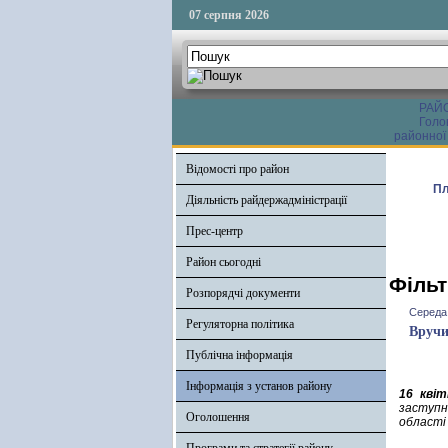
07 серпня 2026
РАЙ
Голо
районної
Відомості про район
Пл
Діяльність райдержадміністрації
Прес-центр
Район сьогодні
Фільт
Розпорядчі документи
Середа,
Регуляторна політика
Вручи
Публічна інформація
Інформація з установ району
16 квіт
заступн
Оголошення
області