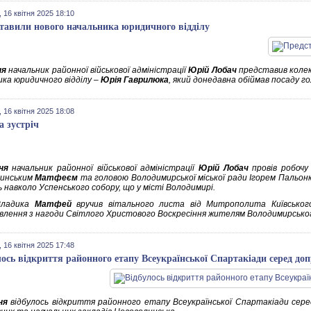
 16 квітня 2025 18:10
тавили нового начальника юридичного відділу
ня
начальник районної військової адміністрації
Юрій Лобач
представив колек
ика юридичного відділу –
Юрія Гаврилюка
, який донедавна обіймав посаду го
 16 квітня 2025 18:08
а зустріч
ня
начальник районної військової адміністрації
Юрій Лобач
провів робочу
линським
Матфеєм
та головою Володимирської міської ради Ігорем Пальонк
 навколо Успенського собору, що у місті Володимирі.
Владика
Матфей
вручив вітального листа від Митрополита Київського
влення з нагоди Світлого Христового Воскресіння жителям Володимирськог
 16 квітня 2025 17:48
лось відкриття районного етапу Всеукраїнської Спартакіади серед до
ня
відбулось відкриття районного етапу Всеукраїнської Спартакіади серед