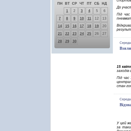
спортив
ПН
ВТ
СР
ЧТ
ПТ
СБ
НД
До учас
1
2
3
4
5
6
Під час
7
8
9
10
11
12
13
пневмат
Відкрив
14
15
16
17
18
19
20
результа
21
22
23
24
25
26
27
28
29
30
Середа,
Взяли
15 квіт
заходів 
Під час
централ
стан го
Середа,
Відзн
У цей ж
за таки