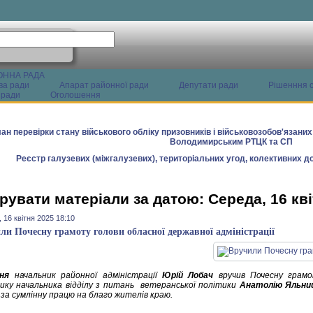
ОННА РАДА
ва ради
Апарат районної ради
Депутати ради
Рішенння с
 ради
Оголошення
ан перевірки стану військового обліку призовників і військовозобов'язани
Володимирським РТЦК та СП
Реєстр галузевих (міжгалузевих), територіальних угод, колективних до
рувати матеріали за датою: Середа, 16 кві
 16 квітня 2025 18:10
ли Почесну грамоту голови обласної державної адміністрації
ня
начальник районної адміністрації
Юрій Лобач
вручив Почесну грамот
ику начальника відділу з питань ветеранської політики
Анатолію Яльни
 за сумлінну працю на благо жителів краю.