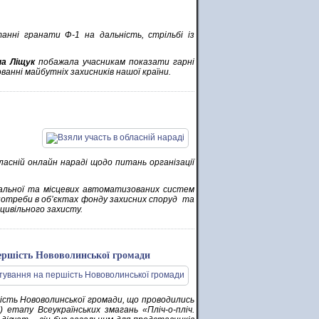
анні гранати Ф-1 на дальність, стрільбі із
на Ліщук
побажала учасникам показати гарні
ванні майбутніх захисників нашої країни.
ласній онлайн нараді щодо питань організації
іальної та місцевих автоматизованих систем
потреби в об’єктах фонду захисних споруд та
цивільного захисту.
першість Нововолинської громади
шість Нововолинської громади, що проводились
 етапу Всеукраїнських змагань «Пліч-о-пліч.