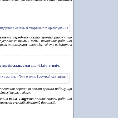
а дівчат – він був загальним для представників
гальної середньої освіти громад району, що
українські шкільні ліги», начальник районної
ивши переможцям нагороди, які учні вибороли в
еукраїнських змагань «Пліч-о-пліч.
загальної середньої освіти громад району, що
їнські шкільні ліги».
трації
Ірина Ліщук
та радник голови районної
перемоги у чесній відкритій боротьбі.