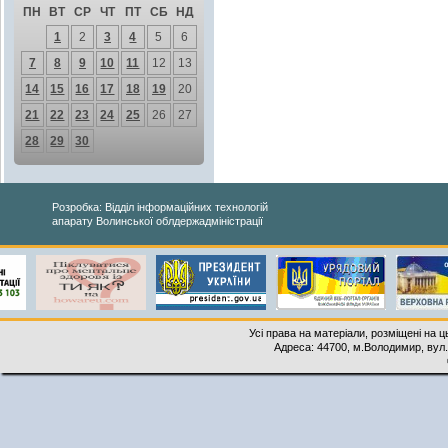
ПН
ВТ
СР
ЧТ
ПТ
СБ
НД
1
2
3
4
5
6
7
8
9
10
11
12
13
14
15
16
17
18
19
20
21
22
23
24
25
26
27
28
29
30
Розробка: Відділ інформаційних технологій
апарату Волинської облдержадміністрації
Усі права на матеріали, розміщені на 
Адреса: 44700, м.Володимир, вул. 