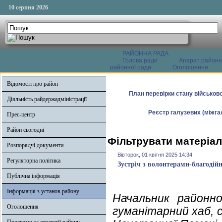
10 серпня 2026
РАЙОННА РАДА
Голова ради
Апарат районн
районної ради
Оголошення
Відомості про район
План перевірки стану військово
Діяльність райдержадміністрації
Реєстр галузевих (міжгал
Прес-центр
Район сьогодні
Фільтрувати матеріали
Розпорядчі документи
Вівторок, 01 квітня 2025 14:34
Регуляторна політика
Зустріч з волонтерами-благодій
Публічна інформація
Інформація з установ району
Начальник районної
Оголошення
гуманітарний хаб, 