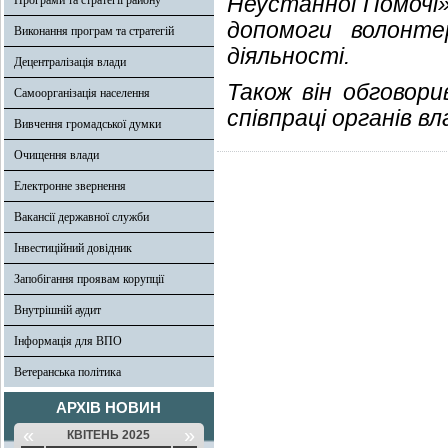
Неустанної Помочі»
Програми та стратегії району
допомоги волонте
Виконання програм та стратегій
діяльності.
Децентралізація влади
Також він обговор
Самоорганізація населення
співпраці органів вл
Вивчення громадської думки
Очищення влади
Електронне звернення
Вакансії державної служби
Інвестиційний довідник
Запобігання проявам корупції
Внутрішній аудит
Інформація для ВПО
Ветеранська політика
АРХІВ НОВИН
«
»
КВІТЕНЬ 2025