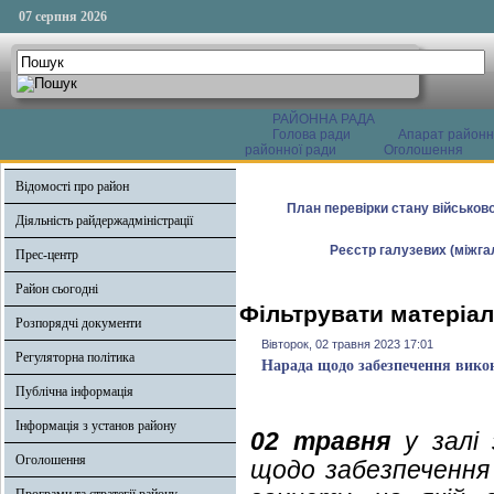
07 серпня 2026
РАЙОННА РАДА
Голова ради
Апарат районн
районної ради
Оголошення
Відомості про район
План перевірки стану військово
Діяльність райдержадміністрації
Реєстр галузевих (міжгал
Прес-центр
Район сьогодні
Фільтрувати матеріал
Розпорядчі документи
Вівторок, 02 травня 2023 17:01
Регуляторна політика
Нарада щодо забезпечення викон
Публічна інформація
Інформація з установ району
02 травня
у залі 
Оголошення
щодо забезпечення 