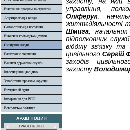
захисту, на якій 
Програми та стратегії району
управління, пол
Виконання програм та стратегій
Оліферук
, началь
Децентралізація влади
життєдіяльності т
Самоорганізація населення
Шмига
, начальник 
Вивчення громадської думки
підполковник служ
відділу зв'язку т
Очищення влади
цивільного
Сергій 
Електронне звернення
заходів цивільно
Вакансії державної служби
захисту
Володимир
Інвестиційний довідник
Запобігання проявам корупції
Внутрішній аудит
Інформація для ВПО
Ветеранська політика
АРХІВ НОВИН
«
»
ТРАВЕНЬ 2023