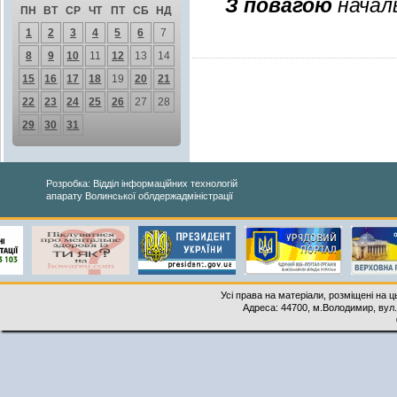
З
повагою
началь
ПН
ВТ
СР
ЧТ
ПТ
СБ
НД
1
2
3
4
5
6
7
8
9
10
11
12
13
14
15
16
17
18
19
20
21
22
23
24
25
26
27
28
29
30
31
Розробка: Відділ інформаційних технологій
апарату Волинської облдержадміністрації
Усі права на матеріали, розміщені на 
Адреса: 44700, м.Володимир, вул. 