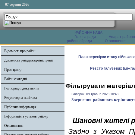
07 серпня 2026
РАЙОННА РАДА
Голова ради
Апарат районн
районної ради
Оголошення
Відомості про район
План перевірки стану військово
Діяльність райдержадміністрації
Реєстр галузевих (міжгал
Прес-центр
Район сьогодні
Фільтрувати матеріал
Розпорядчі документи
Вівторок, 09 травня 2023 10:48
Регуляторна політика
Звернення районного керівництв
Публічна інформація
Інформація з установ району
Шановні жителі 
Оголошення
Згідно з Указом П