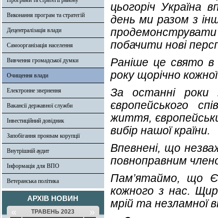
Програми та стратегії району
цьогоріч Україна 
Виконання програм та стратегій
день ми разом з і
продемонструвати 
Децентралізація влади
побачити нові перс
Самоорганізація населення
Раніше це свято в 
Вивчення громадської думки
року щорічно кожно
Очищення влади
За останні роки 
Електронне звернення
європейського сп
Вакансії державної служби
життя, європейськи
Інвестиційний довідник
вибір нашої країни.
Запобігання проявам корупції
Впевнені, що незва
Внутрішній аудит
повноправним член
Інформація для ВПО
Пам’ятаймо, що Є
Ветеранська політика
кожного з нас. Щир
АРХІВ НОВИН
мрій та незламної в
«
»
ТРАВЕНЬ 2023