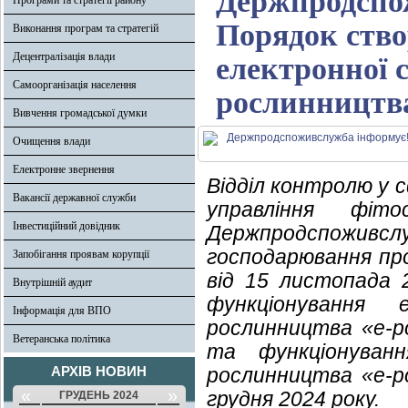
Держпродспо
Програми та стратегії району
Порядок ство
Виконання програм та стратегій
Децентралізація влади
електронної с
Самоорганізація населення
рослинництва
Вивчення громадської думки
Очищення влади
Електронне звернення
Відділ контролю у 
Вакансії державної служби
управління фіто
Інвестиційний довідник
Держпродспоживслу
господарювання про
Запобігання проявам корупції
від 15 листопада
Внутрішній аудит
функціонування
Інформація для ВПО
рослинництва «е-
Ветеранська політика
та функціонуван
АРХІВ НОВИН
рослинництва «е-р
«
»
грудня 2024 року.
ГРУДЕНЬ 2024