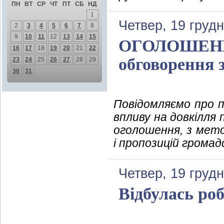
ПН
ВТ
СР
ЧТ
ПТ
СБ
НД
1
Четвер, 19 груд
2
3
4
5
6
7
8
9
10
11
12
13
14
15
ОГОЛОШЕННЯ
16
17
18
19
20
21
22
обговорення з
23
24
25
26
27
28
29
30
31
Повідомляємо про п
впливу на довкілля 
оголошення, з мето
і пропозицій громад
Четвер, 19 груд
Відбулась роб