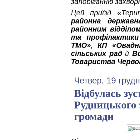
запобіганню захвор
Цей приїзд «Тери
районна державна
районним відділо
та профілактики
ТМО»
,
КП «Овадн
сільських рад
й
В
Товариства Черво
Четвер, 19 груд
Відбулась зу
Рудницького
громади