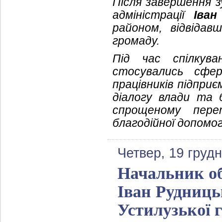
Після завершення зу
адміністрації
Іван
районом, відвідав
громаду.
Під час спілкува
стосувались сфер
працівників підприє
діалогу влади та 
спрощеному пере
благодійної допомог
Четвер, 19 груд
Начальник обл
Іван Рудниць
Устилузької 