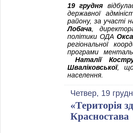
19 грудня
відбула
державної адмініс
району, за участі н
Лобача
, директор
політики ОДА
Окса
регіональної коор
програми менталь
Наталії Костр
Шваліковської
, що
населення.
Четвер, 19 груд
«Територія з
Красностава