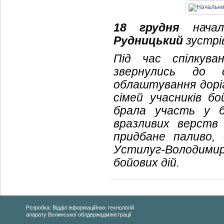
18 грудня
началь
Рудницький
зустрі
Під час спілкува
звернулись до 
облаштування доріг
сімей учасників бо
брала участь у б
вразливих верств
придбане паливо,
Устилуг-Володимир
бойових дій.
Розробка: Відділ інформаційних технологій
апарату Волинської облдержадміністрації