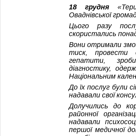
18 грудня
«Терит
Оваднівської громад
Цього разу послу
скористались пона
Вони отримали змогу
тиск, провести е
гепатити, зроб
діагностику, одер
Національним кале
До їх послуг були сі
надавали свої конс
Долучились до ко
районної організа
надавали психосо
першої медичної д