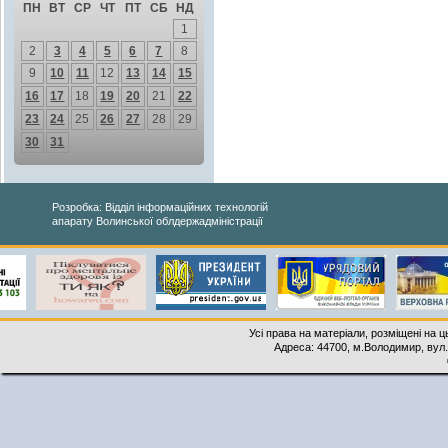
ПН
ВТ
СР
ЧТ
ПТ
СБ
НД
1
2
3
4
5
6
7
8
9
10
11
12
13
14
15
16
17
18
19
20
21
22
23
24
25
26
27
28
29
30
31
Розробка: Відділ інформаційних технологій
апарату Волинської облдержадміністрації
Усі права на матеріали, розміщені на 
Адреса: 44700, м.Володимир, вул. 