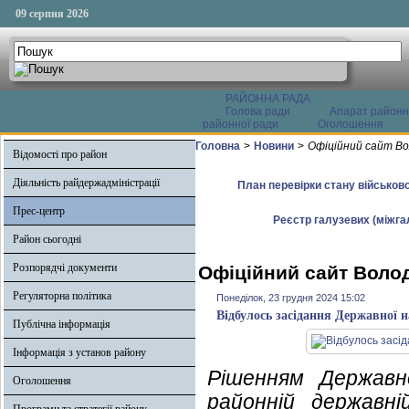
09 серпня 2026
РАЙОННА РАДА
Голова ради
Апарат районн
районної ради
Оголошення
Головна
>
Новини
>
Офіційний сайт Во
Відомості про район
Діяльність райдержадміністрації
План перевірки стану військово
Прес-центр
Реєстр галузевих (міжгал
Район сьогодні
Розпорядчі документи
Офіційний сайт Волод
Регуляторна політика
Понеділок, 23 грудня 2024 15:02
Відбулось засідання Державної н
Публічна інформація
Інформація з установ району
Рішенням Державно
Оголошення
районній державні