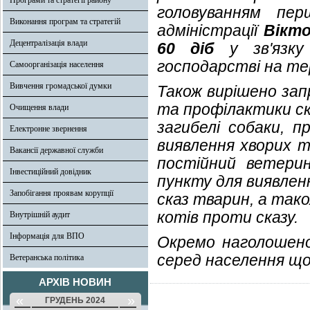
Програми та стратегії району
головуванням пер
Виконання програм та стратегій
адміністрації
Вікт
Децентралізація влади
60 діб
у зв'язку
господарстві на те
Самоорганізація населення
Вивчення громадської думки
Також вирішено зап
та профілактики ска
Очищення влади
загибелі собаки, п
Електронне звернення
виявлення хворих т
Вакансії державної служби
постійний ветери
Інвестиційний довідник
пункту для виявлення
Запобігання проявам корупції
сказ тварин, а так
котів проти сказу.
Внутрішній аудит
Інформація для ВПО
Окремо наголошено
серед населення що
Ветеранська політика
АРХІВ НОВИН
«
»
ГРУДЕНЬ 2024