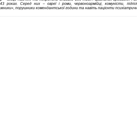
43 роках. Серед них – євреї і роми, червоноармійці, комуністи, підпіль
жники», порушники комендантської години та навіть пацієнти психіатричної