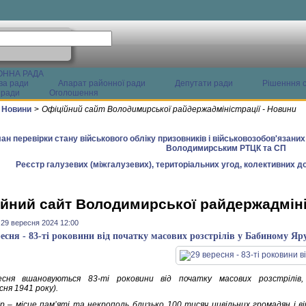
ОННА РАДА
ва ради
Апарат районної ради
Депутати ради
Рішенння с
 ради
Оголошення
Новини
>
Офіційний сайт Володимирської райдержадміністрації - Новини
ан перевірки стану військового обліку призовників і військовозобов'язани
Володимирським РТЦК та СП
Реєстр галузевих (міжгалузевих), територіальних угод, колективних до
йний сайт Володимирської райдержадміні
 29 вересня 2024 12:00
ресня - 83-ті роковини від початку масових розстрілів у Бабиному Яр
есня вшановуються 83-ті роковини від початку масових розстрілів,
сня 1941 року).
р – місце пам’яті та некрополь близько 100 тисяч цивільних громадян і в