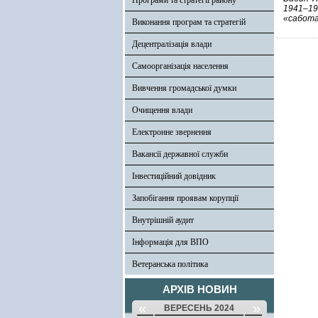
Програми та стратегії району
1941–19
«сабота
Виконання програм та стратегій
Децентралізація влади
Самоорганізація населення
Вивчення громадської думки
Очищення влади
Електронне звернення
Вакансії державної служби
Інвестиційний довідник
Запобігання проявам корупції
Внутрішній аудит
Інформація для ВПО
Ветеранська політика
АРХІВ НОВИН
«
»
ВЕРЕСЕНЬ 2024