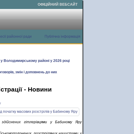
ОФІЦІЙНИЙ ВЕБСАЙТ
есії районної ради
Публічна інформація
х у Володимирському районі у 2026 році
говорів, змін і доповнень до них
страції - Новини
у
 здійснених гітлерівцями у Бабиному Яру
ійськовополонених, розстріляних нацистами у