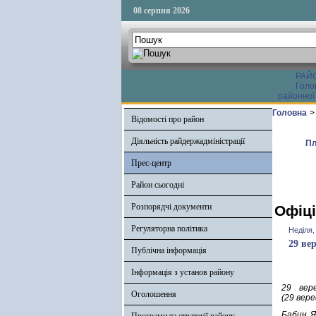
08 серпня 2026
РАЙ
Голо
районної
Головна
>
Відомості про район
Діяльність райдержадміністрації
Пл
Прес-центр
Район сьогодні
Розпорядчі документи
Офіці
Регуляторна політика
Неділя,
29 ве
Публічна інформація
Інформація з установ району
29 вер
Оголошення
(29 вере
Бабин Я