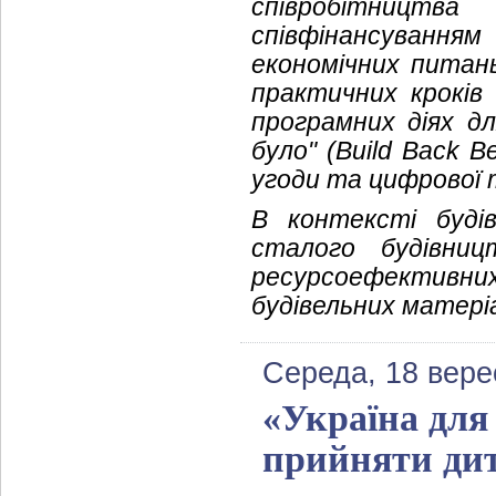
співробітницт
співфінансуванн
економічних питань
практичних кроків
програмних діях дл
було" (Build Back B
угоди та цифрової 
В контексті буді
сталого будівниц
ресурсоефективних
будівельних матеріа
Середа, 18 вере
«Україна для
прийняти дит