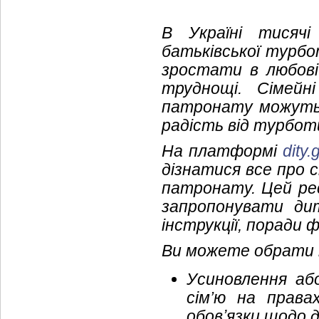
В Україні тисячі
батьківської турбо
зростати в любові
труднощі. Сімейн
патронату можуть
радість від турбот
На платформі
dity.
дізнатися все про 
патронату. Цей ре
запропонувати ди
інструкції, поради 
Ви можете обрати т
Усиновлення аб
сім’ю на права
обовʼязки щодо д