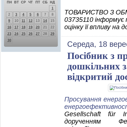
ПН
ВТ
СР
ЧТ
ПТ
СБ
НД
1
ТОВАРИСТВО З ОБ
2
3
4
5
6
7
8
03735110 інформує 
9
10
11
12
13
14
15
оцінку її впливу на д
16
17
18
19
20
21
22
23
24
25
26
27
28
29
30
Середа, 18 вере
Посібник з п
дошкільних з
відкритий до
Просування енерго
енергоефективно
Gesellschaft für 
дорученням Фед