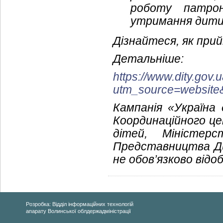
роботу патро
утримання дити
Дізнайтеся, як при
Детальніше:
https://www.dity.gov.u
utm_source=website
Кампанія «Україна
Координаційного це
дітей, Міністер
Представництва Ди
не обов’язково від
Розробка: Відділ інформаційних технологій
апарату Волинської облдержадміністрації