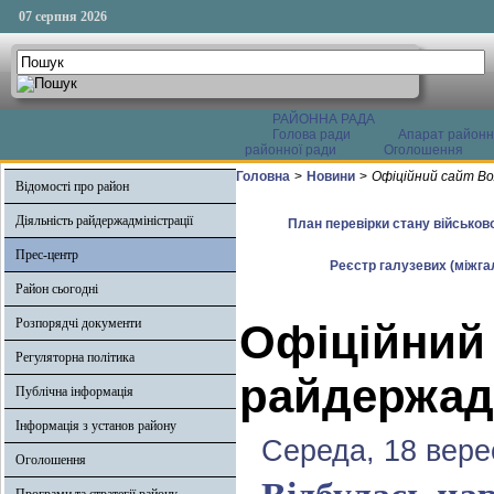
07 серпня 2026
РАЙОННА РАДА
Голова ради
Апарат районн
районної ради
Оголошення
Головна
>
Новини
>
Офіційний сайт Во
Відомості про район
Діяльність райдержадміністрації
План перевірки стану військово
Прес-центр
Реєстр галузевих (міжгал
Район сьогодні
Розпорядчі документи
Офіційний
Регуляторна політика
райдержадм
Публічна інформація
Інформація з установ району
Середа, 18 вере
Оголошення