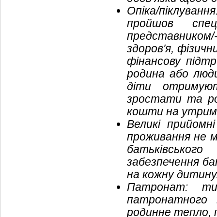
Опіка/піклуван
пройшов спе
представником
здоров'я, фізичн
фінансову підт
родина або люди
діти отримую
зростати та ро
кошти на утрим
Великі прийомні
проживання не м
батьківського
забезпечення ба
на кожну дитину
Патронат: ти
патронатного 
родинне тепло, 