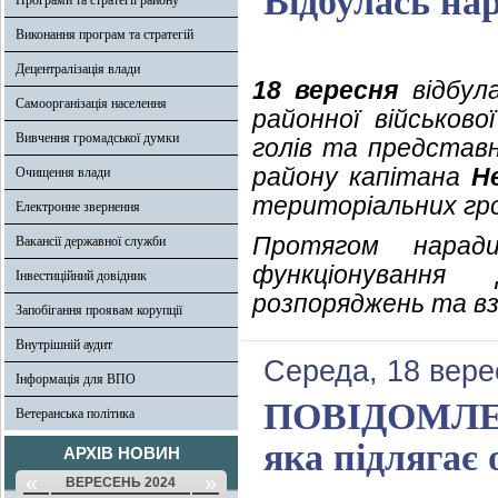
Відбулась на
Програми та стратегії району
Виконання програм та стратегій
Децентралізація влади
18 вересня
відбула
Самоорганізація населення
районної військово
Вивчення громадської думки
голів та представн
району капітана
Н
Очищення влади
територіальних гр
Електронне звернення
Протягом наради
Вакансії державної служби
функціонування
Інвестиційний довідник
розпоряджень та вз
Запобігання проявам корупції
Внутрішній аудит
Середа, 18 вере
Інформація для ВПО
ПОВІДОМЛЕНН
Ветеранська політика
яка підлягає 
АРХІВ НОВИН
«
»
ВЕРЕСЕНЬ 2024