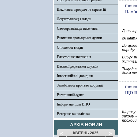
Програми та стратегії району
П'ятниц
Виконання програм та стратегій
Пам'я
Децентралізація влади
Самоорганізація населення
День чор
Вивчення громадської думки
26 квіт
До цьог
Очищення влади
народу.
Електронне звернення
Вибух р
життєві
Вакансії державної служби
Тому де
днем те
Інвестиційний довідник
Запобігання проявам корупції
П'ятниц
ЩО П
Внутрішній аудит
Інформація для ВПО
Щороку 
Ветеранська політика
заходу 
проходит
АРХІВ НОВИН
«
»
КВІТЕНЬ 2025