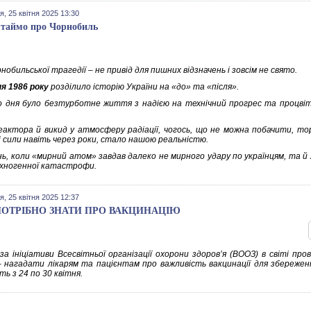
я, 25 квітня 2025 13:30
таймо про Чорнобиль
нобильської трагедії – не привід для пишних відзначень і зовсім не свято.
ня 1986 року
розділило історію України на «до» та «після».
о дня було безтурботне життя з надією на технічний прогрес та процвіта
еактора й викид у атмосферу радіації, чогось, що не можна побачити, то
 сили навіть через роки, стало нашою реальністю.
нь, коли «мирний атом» завдав далеко не мирного удару по українцям, та й 
хногенної катастрофи.
я, 25 квітня 2025 12:37
ОТРІБНО ЗНАТИ ПРО ВАКЦИНАЦІЮ
за ініціативи Всесвітньої організації охорони здоров’я (ВООЗ) в світі про
– нагадати лікарям та пацієнтам про важливість вакцинації для збереженн
ь з 24 по 30 квітня.