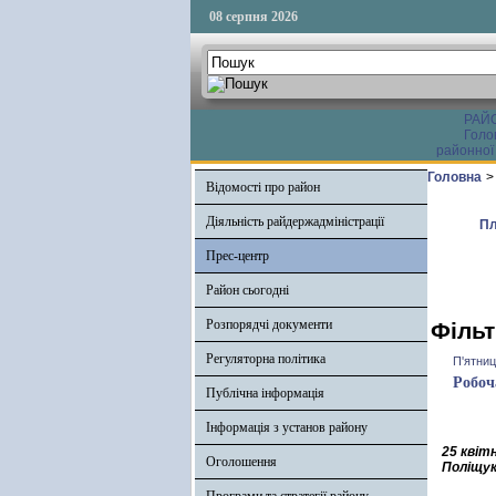
08 серпня 2026
РАЙ
Голо
районної
Головна
>
Відомості про район
Діяльність райдержадміністрації
Пл
Прес-центр
Район сьогодні
Розпорядчі документи
Фільт
Регуляторна політика
П'ятниц
Робоч
Публічна інформація
Інформація з установ району
25 квіт
Оголошення
Поліщу