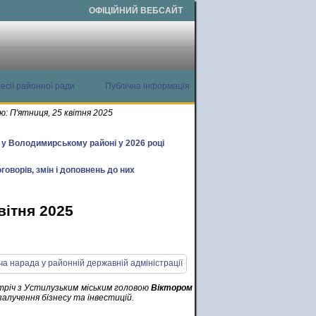
ОФІЦІЙНИЙ ВЕБСАЙТ
есії районної ради
Публічна інформація
: П'ятниця, 25 квітня 2025
х у Володимирському районі у 2026 році
говорів, змін і доповнень до них
вітня 2025
тріч з Устилузьким міським головою
Віктором
залучення бізнесу та інвестицій.