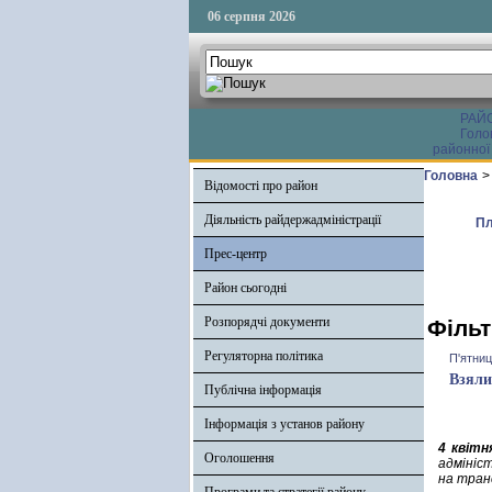
06 серпня 2026
РАЙ
Голо
районної
Головна
>
Відомості про район
Діяльність райдержадміністрації
Пл
Прес-центр
Район сьогодні
Розпорядчі документи
Фільт
Регуляторна політика
П'ятниц
Взяли
Публічна інформація
Інформація з установ району
4 квітн
Оголошення
адмініс
на тран