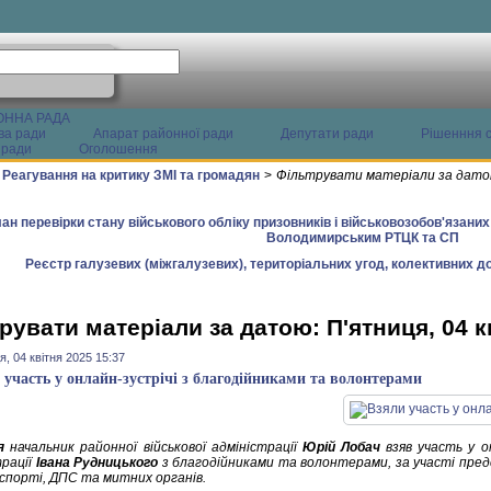
ОННА РАДА
ва ради
Апарат районної ради
Депутати ради
Рішенння с
 ради
Оголошення
Реагування на критику ЗМІ та громадян
>
Фільтрувати матеріали за датою
ан перевірки стану військового обліку призовників і військовозобов'язани
Володимирським РТЦК та СП
Реєстр галузевих (міжгалузевих), територіальних угод, колективних до
рувати матеріали за датою: П'ятниця, 04 к
я, 04 квітня 2025 15:37
 участь у онлайн-зустрічі з благодійниками та волонтерами
я
начальник районної військової адміністрації
Юрій Лобач
взяв участь у он
трації
Івана Рудницького
з благодійниками та волонтерами, за участі пред
спорті, ДПС та митних органів.