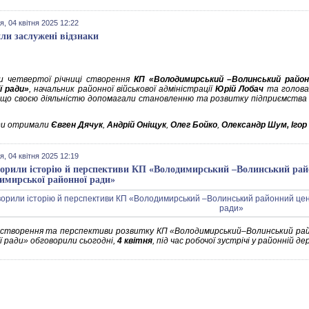
я, 04 квітня 2025 12:22
ли заслужені відзнаки
и четвертої річниці створення
КП «Володимирський –Волинський район
ї ради»
, начальник районної військової адміністрації
Юрій Лобач
та голова
 що своєю діяльністю допомагали становленню та розвитку підприємства
ди отримали
Євген Дячук
,
Андрій Оніщук
,
Олег Бойко
,
Олександр Шум, Іго
я, 04 квітня 2025 12:19
орили історію й перспективи КП «Володимирський –Волинський рай
имирської районної ради»
 створення та перспективи розвитку КП «Володимирський–Волинський ра
ї ради» обговорили сьогодні,
4 квітня
, під час робочої зустрічі у районній де