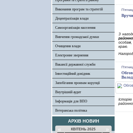
Програми та стратегії району
Виконання програм та стратегій
П'ятниц
Вручи
Децентралізація влади
Самоорганізація населення
З нагод
Вивчення громадської думки
районно
особам,
Очищення влади
краю.
Нагоро
Електронне звернення
Вакансії державної служби
П'ятниц
Обгов
Інвестиційний довідник
Волод
Запобігання проявам корупції
Внутрішній аудит
Історію
Інформація для ВПО
районно
Ветеранська політика
АРХІВ НОВИН
«
»
КВІТЕНЬ 2025