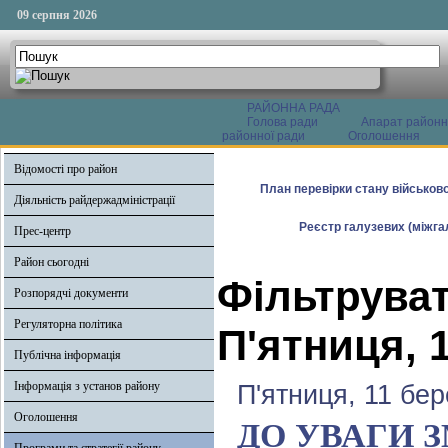
09 серпня 2026
РАЙОННА РАДА
Голова ради
Апарат районн
районної ради
Оголошення
Відомості про район
План перевірки стану військово
Діяльність райдержадміністрації
Реєстр галузевих (міжгал
Прес-центр
Район сьогодні
Фільтруват
Розпорядчі документи
Регуляторна політика
П'ятниця, 
Публічна інформація
Інформація з установ району
П'ятниця, 11 бер
Оголошення
ДО УВАГИ З