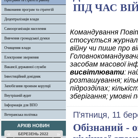
Програми та стратегії району
ПІД ЧАС ВІ
Виконання програм та стратегій
Децентралізація влади
Самоорганізація населення
Командування Пові
Вивчення громадської думки
стосується журналі
війну чи пише про ві
Очищення влади
Головнокомандувач
Електронне звернення
засобам масової ін
Вакансії державної служби
висвітлювати
: н
Інвестиційний довідник
розташування; кіль
Запобігання проявам корупції
підрозділах; кількіс
зберігання; умовні п
Внутрішній аудит
Інформація для ВПО
П'ятниця, 11 бер
Ветеранська політика
Обізнаний - о
АРХІВ НОВИН
«
»
БЕРЕЗЕНЬ 2022