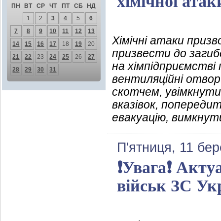
хімічної атак
ПН
ВТ
СР
ЧТ
ПТ
СБ
НД
1
2
3
4
5
6
7
8
9
10
11
12
13
Хімічні атаки приз
14
15
16
17
18
19
20
призвести до загибел
21
22
23
24
25
26
27
на хімпідприємстві 
28
29
30
31
вентиляційні отвори
скотчем, увімкнути
вказівок, попереди
евакуацію, вимкнут
П'ятниця, 11 бер
❗️Увага❗️ Акт
військ ЗС Ук