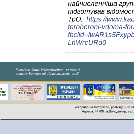
найчисленніша група
підготував відомос
ТрО:
https://www.ka
teroboroni-vdoma-fo
fbclid=IwAR1s5Fxy
LhWrcURd0
Розробка: Відділ інформаційних технологій
апарату Волинської облдержадміністрації
Усі права на матеріали, розміщені на 
Адреса: 44700, м.Володимир, вул. 