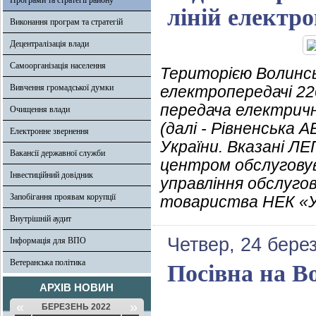
Програми та стратегії району
ліній електро
Виконання програм та стратегій
Децентралізація влади
Самоорганізація населення
Територією Волинськ
Вивчення громадської думки
електропередачі 220
передача електрично
Очищення влади
(далі - Рівненська 
Електронне звернення
України. Вказані Л
Вакансії державної служби
центром обслугову
Інвестиційний довідник
управління обслуго
Запобігання проявам корупції
товариства НЕК «У
Внутрішній аудит
Четвер, 24 бере
Інформація для ВПО
Ветеранська політика
Посівна на Во
АРХІВ НОВИН
«
»
БЕРЕЗЕНЬ 2022