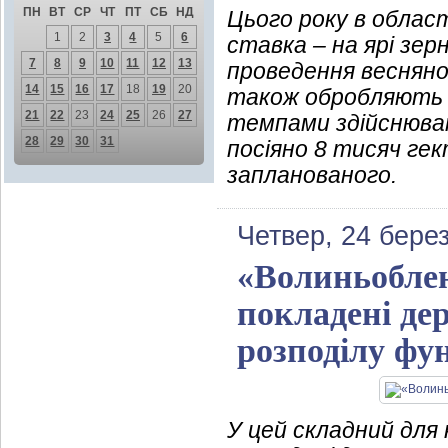
ПН
ВТ
СР
ЧТ
ПТ
СБ
НД
Цього року в облас
1
2
3
4
5
6
ставка – на ярі зер
7
8
9
10
11
12
13
проведення весняно
14
15
16
17
18
19
20
також обробляють 
21
22
23
24
25
26
27
темпами здійснюва
28
29
30
31
посіяно 8 тисяч гек
запланованого.
Четвер, 24 бере
«Волиньоблен
покладені де
розподілу фун
У цей складний для