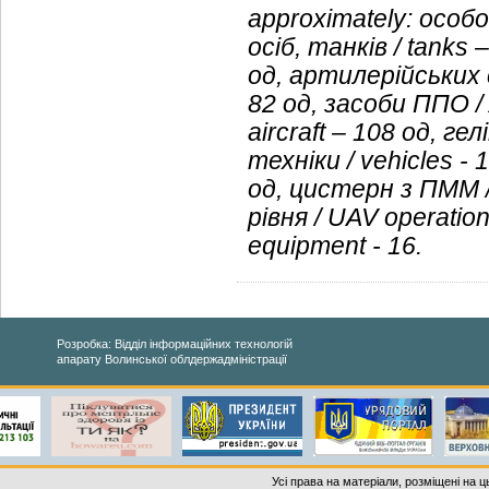
approximately: особо
осіб, танків / tank
од, артилерійських с
82 од, засоби ППО / A
aircraft – 108 од, ге
техніки / vehicles - 
од, цистерн з ПММ 
рівня / UAV operation
equipment - 16.
Розробка: Відділ інформаційних технологій
апарату Волинської облдержадміністрації
Усі права на матеріали, розміщені на 