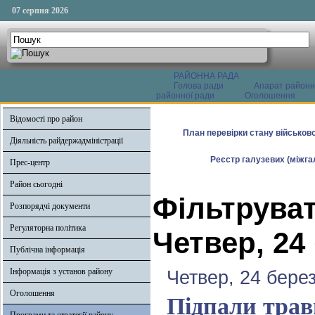
07 серпня 2026
РАЙОННА РАДА
Голова ради
Апарат районн
районної ради
Оголошення
Відомості про район
План перевірки стану військово
Діяльність райдержадміністрації
Реєстр галузевих (міжгал
Прес-центр
Район сьогодні
Фільтруват
Розпорядчі документи
Регуляторна політика
Четвер, 24
Публічна інформація
Інформація з установ району
Четвер, 24 бере
Оголошення
Підпали трав