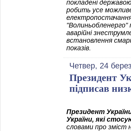
покладені державою
робить усе можливе
електропостачання у
"Волиньобленерго" 
аварійні знеструмл
встановлення смарт
показів.
Четвер, 24 бере
Президент У
підписав низк
Президент України 
України, які стос
словами про зміст 