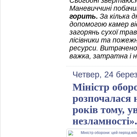
Сьогодні звертаюся 
Маневиччині побачи
горить.
За кілька д
допомогою камер в
загорянь сухої тра
лісівники та пожежн
ресурси. Витрачено 
важка, затратна і 
Четвер, 24 бере
Міністр оборо
розпочалася 
років тому, у
незламності»