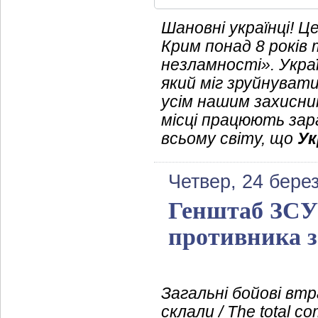
Шановні українці! Ц
Крим понад 8 років 
незламності». Украї
який міг зруйнуват
усім нашим захисник
місці працюють зара
всьому світу, що
Ук
Четвер, 24 бере
Генштаб ЗСУ 
противника з
Загальні бойові вт
склали / The total c