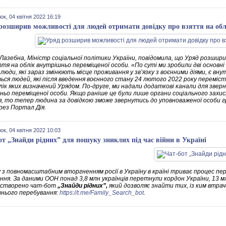
ок, 04 квітня 2022 16:19
розширив можливості для людей отримати довідку про взяття на обл
Лазебна, Міністр соціальної політики України, повідомила, що Уряд розши
ття на облік внутрішньо переміщеної особи. «По суті ми зробили дві основн
 люди, які зараз змінюють місце проживання у зв’язку з воєнними діями, є в
ся людей, які після введення воєнного стану 24 лютого 2022 року перемісти
елік яких визначений Урядом. По-друге, ми надали додаткові канали для звер
ньо переміщеної особи. Якщо раніше це були лише органи соціального захи
я, то тепер людина за довідкою зможе звернутись до уповноваженої особи 
рез Портал Дія.
ок, 04 квітня 2022 10:03
от „Знайди рідних” для пошуку зниклих під час війни в Україні
ку з повномасштабним вторгненням росії в Україну в країні триває процес пе
ння. За даними ООН понад 3,8 млн українців перетнули кордон України, 13 мл
 створено чат-бот
„Знайди рідних”,
який дозволяє знайти тих, із ким втраче
нього перебування:
https://t.me/Family_Search_bot
.