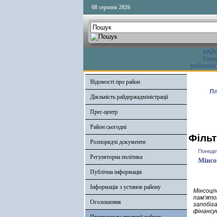
08 серпня 2026
РАЙ
Голо
районної
Відомості про район
Пл
Діяльність райдержадміністрації
Прес-центр
Район сьогодні
Фільт
Розпорядчі документи
Понеділ
Регуляторна політика
Мінсо
Публічна інформація
Інформація з установ району
Мінсоцп
пам’яток
Оголошення
запобіг
фінансує