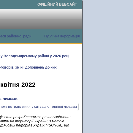
ОФІЦІЙНИЙ ВЕБСАЙТ
есії районної ради
Публічна інформація
х у Володимирському районі у 2026 році
говорів, змін і доповнень до них
квітня 2022
лі людьми
іціювало розроблення та розповсюдження
 діями на території України, з метою
урядових реформ в Україніˮ (SURGe), що