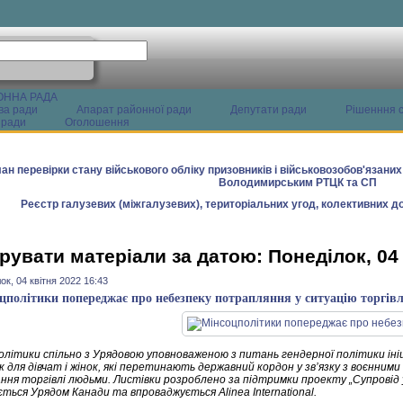
ОННА РАДА
ва ради
Апарат районної ради
Депутати ради
Рішенння с
 ради
Оголошення
ан перевірки стану військового обліку призовників і військовозобов'язани
Володимирським РТЦК та СП
Реєстр галузевих (міжгалузевих), територіальних угод, колективних до
рувати матеріали за датою: Понеділок, 04 
ок, 04 квітня 2022 16:43
цполітики попереджає про небезпеку потрапляння у ситуацію торгів
олітики спільно з Урядовою уповноваженою з питань гендерної політики ін
 для дівчат і жінок, які перетинають державний кордон у зв’язку з воєнними
ання торгівлі людьми. Листівки розроблено за підтримки проекту „Супровід 
ться Урядом Канади та впроваджується Alinea International.