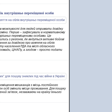
ік внутрішньо переміщеної особи
рив можливості для людей отримати довідку
і зміни. Перше – зафіксували в нормативному
нутрішньо переміщеними особами. Це
лись з регіонів, де ведуться активні бойові
нення за довідкою про взяття на облік
сту населення РДА та міст обласного
громади, ЦНАПу, а згодом – просто подати
реміщення мешканців з місць постійного
н осіб змінили місце проживання. Для пошуку
ний зв’язок, незважаючи на країну їхнього