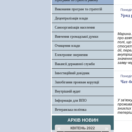
Програми та стратегії району
Виконання програм та стратегій
Понеділ
Уряд 
Децентралізація влади
Самоорганізація населення
Марина 
Вивчення громадської думки
про взя
полі, що
Очищення влади
стосуєть
дії, пер
внутріш
Електронне звернення
значенн
заяву че
Вакансії державної служби
Інвестиційний довідник
Понеділ
Чат-б
Запобігання проявам корупції
Внутрішній аудит
У зв’яз
Інформація для ВПО
прожива
зниклих
Ветеранська політика
теперіш
АРХІВ НОВИН
«
»
КВІТЕНЬ 2022