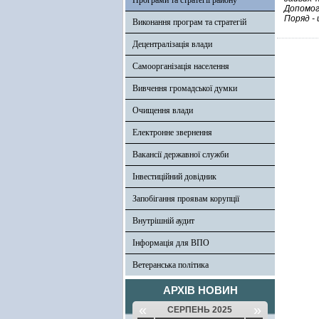
Програми та стратегії району
Допомог
Поряд - 
Виконання програм та стратегій
Децентралізація влади
Самоорганізація населення
Вивчення громадської думки
Очищення влади
Електронне звернення
Вакансії державної служби
Інвестиційний довідник
Запобігання проявам корупції
Внутрішній аудит
Інформація для ВПО
Ветеранська політика
АРХІВ НОВИН
«
»
СЕРПЕНЬ 2025