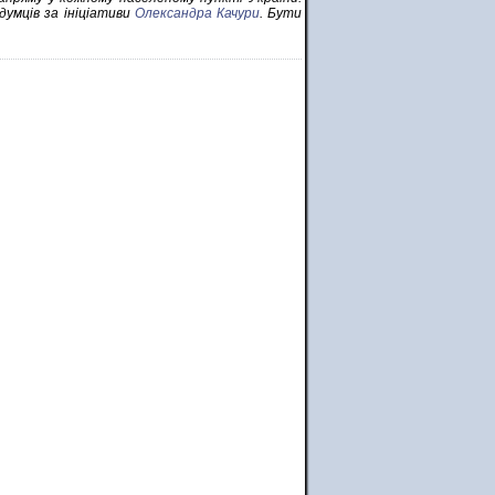
думців за ініціативи
Олександра Качури
. Бути