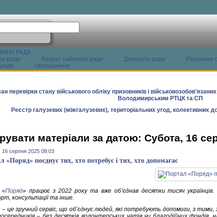
ОННА РАДА
ва ради
Апарат районної ради
Депутати ради
Рішенння с
 ради
Оголошення
ан перевірки стану військового обліку призовників і військовозобов'язани
Володимирським РТЦК та СП
Реєстр галузевих (міжгалузевих), територіальних угод, колективних до
рувати матеріали за датою: Субота, 16 се
 16 серпня 2025 08:03
л «Поряд» поєднує тих, хто потребує і тих, хто допомагає
 «
Поряд
» працює з 2022 року та вже обʼєднав десятки тисяч українців. Н
рт, консультації та інше.
 – це зручний сервіс, що об’єднує людей, які потребують допомоги, з тими,
посередників – без десятків волонтерських чатів чи благодійних фондів, 