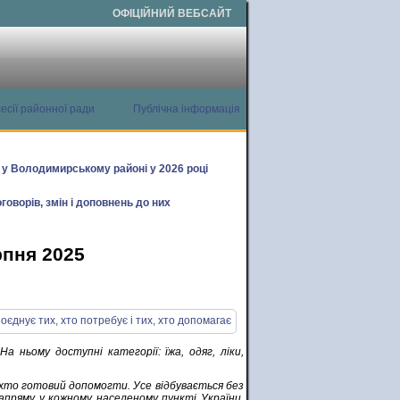
ОФІЦІЙНИЙ ВЕБСАЙТ
есії районної ради
Публічна інформація
х у Володимирському районі у 2026 році
говорів, змін і доповнень до них
рпня 2025
а ньому доступні категорії: їжа, одяг, ліки,
 хто готовий допомогти. Усе відбувається без
напряму у кожному населеному пункті України.