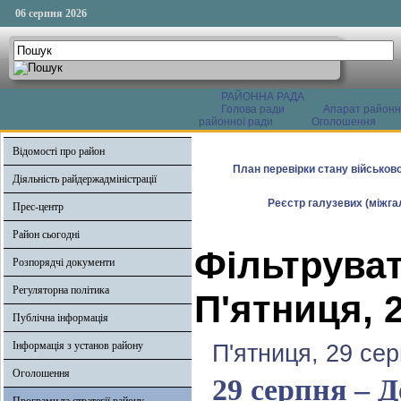
06 серпня 2026
РАЙОННА РАДА
Голова ради
Апарат районн
районної ради
Оголошення
Відомості про район
План перевірки стану військово
Діяльність райдержадміністрації
Реєстр галузевих (міжгал
Прес-центр
Район сьогодні
Фільтруват
Розпорядчі документи
Регуляторна політика
П'ятниця, 
Публічна інформація
Інформація з установ району
П'ятниця, 29 се
Оголошення
29 серпня – Д