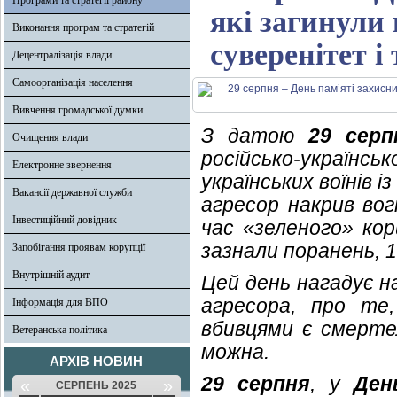
Програми та стратегії району
які загинули 
Виконання програм та стратегій
суверенітет і
Децентралізація влади
Самоорганізація населення
Вивчення громадської думки
З датою
29 серп
Очищення влади
російсько-українсь
Електронне звернення
українських воїнів і
Вакансії державної служби
агресор накрив вог
Інвестиційний довідник
час «зеленого» кор
зазнали поранень, 1
Запобігання проявам корупції
Внутрішній аудит
Цей день нагадує н
агресора, про те
Інформація для ВПО
вбивцями є смерте
Ветеранська політика
можна.
АРХІВ НОВИН
29 серпня
, у
Ден
«
»
СЕРПЕНЬ 2025