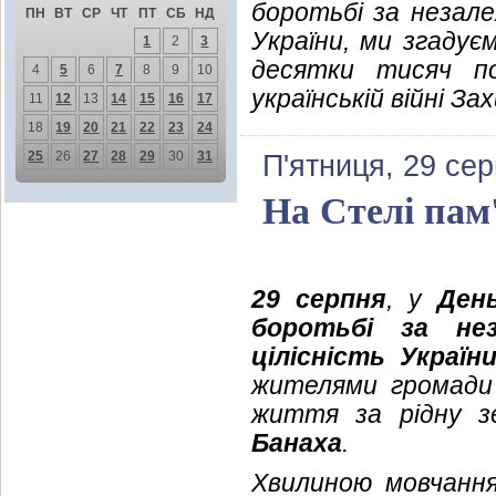
боротьбі за незале
ПН
ВТ
СР
ЧТ
ПТ
СБ
НД
України, ми згадує
1
2
3
десятки тисяч по
4
5
6
7
8
9
10
українській війні За
11
12
13
14
15
16
17
18
19
20
21
22
23
24
25
26
27
28
29
30
31
П'ятниця, 29 се
На Стелі пам'
29 серпня
, у
День
боротьбі за нез
цілісність Україн
жителями громади 
життя за рідну 
Банаха
.
Хвилиною мовчання