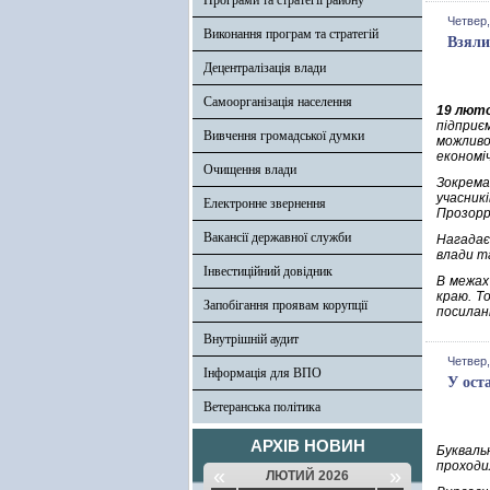
Програми та стратегії району
Четвер,
Виконання програм та стратегій
Взяли
Децентралізація влади
Самоорганізація населення
19 лют
підприє
Вивчення громадської думки
можливо
економіч
Очищення влади
Зокрема
учасник
Електронне звернення
Прозорр
Вакансії державної служби
Нагадає
влади т
Інвестиційний довідник
В межах
краю. Т
Запобігання проявам корупції
посилан
Внутрішній аудит
Четвер,
Інформація для ВПО
У ост
Ветеранська політика
АРХІВ НОВИН
Букваль
проходил
«
»
ЛЮТИЙ 2026