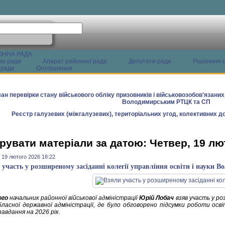
ОННА РАДА
ва ради
Апарат районної ради
Депутати ради
Рішенння с
 ради
Оголошення
ан перевірки стану військового обліку призовників і військовозобов'язани
Володимирським РТЦК та СП
Реєстр галузевих (міжгалузевих), територіальних угод, колективних до
рувати матеріали за датою: Четвер, 19 лю
 19 лютого 2026 18:22
 участь у розширеному засіданні колегії управління освіти і науки 
ого
начальник районної військової адміністрації
Юрій Лобач
взяв участь у роз
бласної державної адміністрації, де було обговорено підсумки роботи осв
завдання на 2026 рік.