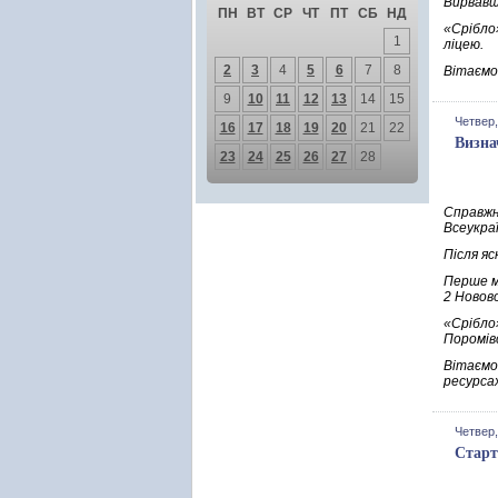
Вирвавш
ПН
ВТ
СР
ЧТ
ПТ
СБ
НД
«Срібло
1
ліцею.
2
3
4
5
6
7
8
Вітаємо
9
10
11
12
13
14
15
Четвер,
16
17
18
19
20
21
22
Визна
23
24
25
26
27
28
Справжн
Всеукраї
Після я
Перше м
2 Новов
«Срібло
Поромів
Вітаємо
ресурсах
Четвер,
Старт