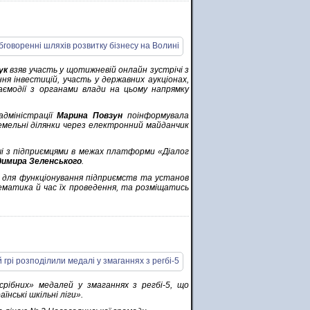
ук
взяв участь у щотижневій онлайн зустрічі з
ня інвестицій, участь у державних аукціонах,
аємодії з органами влади на цьому напрямку
адміністрації
Марина Повзун
поінформувала
земельні ділянки через електронний майданчик
чі з підприємцями в межах платформи «Діалог
димира Зеленського
.
и для функціонування підприємств та установ
ематика й час їх проведення, та розміщатись
рібних» медалей у змаганнях з регбі-5, що
їнські шкільні ліги».