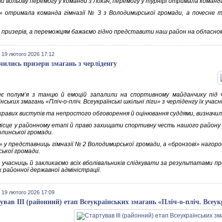
и вольову перемогу у команди з Локач, перемогу у турнірі отримала команд
» отримала команда гімназії № 3 з Володимирської громади, а почесне т
 призерів, а переможцям бажаємо гідно представити наш район на обласном
 19 лютого 2026 17:12
чились призери змагань з черліденгу
є полум’я з танцю й емоцій запалили на спортивному майданчику під ч
нських змагань «Пліч-о-пліч. Всеукраїнські шкільні ліги» з черліденгу їх учасн
скравих виступів та непростого обговорення й оцінювання суддями, визначил
ісце у районному етапі й право захищати спортивну честь нашого району н
олинської громади.
» у представниць гімназії № 2 Володимирської громади, а «бронзові» нагоро
ської громади.
 учасниць й закликаємо всіх вболівальників слідкувати за результатами п
 районної державної адміністрації.
 19 лютого 2026 17:09
ував ІІІ (районний) етап Всеукраїнських змагань «Пліч-о-пліч. Всеук