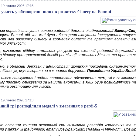
 19 лютого 2026 17:15
 участь у обговоренні шляхів розвитку бізнесу на Волині
ого
перший заступник голови районної державної адміністрації
Віктор Фіщ
мцями Волині, під час якої було обговорено актуальні інструменти залучен
сті для розвитку бізнесу в громадах області та практичні аспекти вз
ної діяльності.
, начальник відділу земельних ресурсів та екології районної державної 
ів діалогу про практичний досвід реалізації земельних ділянок та прав на 
о.
мо, в обласній державній адміністрації щотижня проходять онлайн-зустрі
а бізнесу», яку створили на виконання доручення
Президента України Воло
 цього спілкування і надалі заплановано обговорення тем, які є важливим
ому просимо слідкувати за нашими анонсами, в яких буде повідомлятись т
ня на реєстрацію для участі.
 19 лютого 2026 17:13
анній грі розподілили медалі у змаганнях з регбі-5
но остання хвилина останньої гри визначила розподіл «золотих» та «с
и у межах ІІІ (районного) етапу Всеукраїнських змагань «Пліч-о-пліч. Всеукра