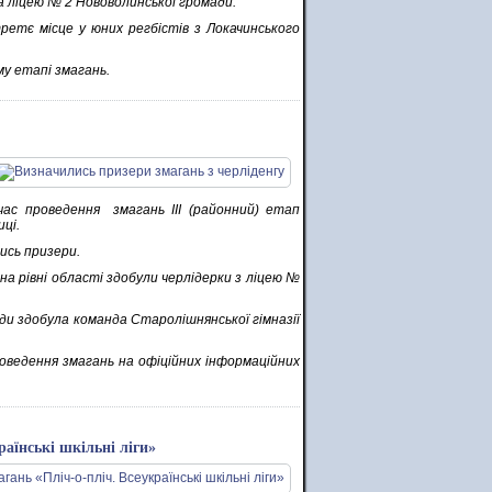
а ліцею № 2 Нововолинської громади.
ретє місце у юних регбістів з Локачинського
у етапі змагань.
ас проведення змагань ІІІ (районний) етап
иці.
ись призери.
а рівні області здобули черлідерки з ліцею №
ди здобула команда Старолішнянської гімназії
роведення змагань на офіційних інформаційних
раїнські шкільні ліги»