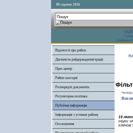
09 серпня 2026
РАЙ
Голо
районної
Відомості про район
Пл
Діяльність райдержадміністрації
Прес-центр
Район сьогодні
Фільт
Розпорядчі документи
Четвер,
Регуляторна політика
Взяли
Публічна інформація
Інформація з установ району
19 лют
науки о
Оголошення
ключові 