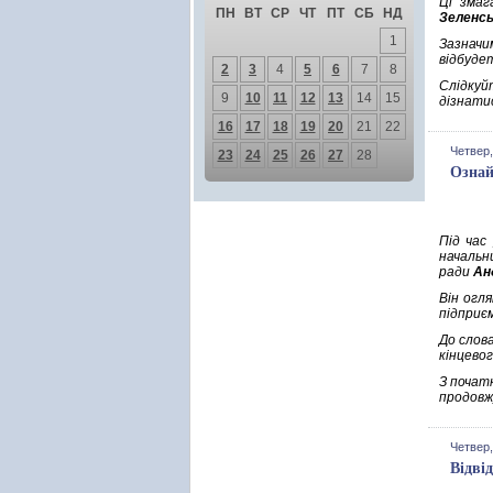
Ці змаг
ПН
ВТ
СР
ЧТ
ПТ
СБ
НД
Зеленсь
1
Зазначи
відбуде
2
3
4
5
6
7
8
Слідкуй
9
10
11
12
13
14
15
дізнатис
16
17
18
19
20
21
22
Четвер,
23
24
25
26
27
28
Ознай
Під час
начальн
ради
Ан
Він огл
підприє
До слова
кінцевог
З початк
продовжу
Четвер,
Відві