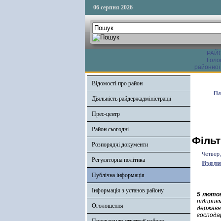
06 серпня 2026
РАЙ
Голо
районної
Відомості про район
Пл
Діяльність райдержадміністрації
Прес-центр
Район сьогодні
Фільт
Розпорядчі документи
Четвер,
Регуляторна політика
Взяли
Публічна інформація
Інформація з установ району
5 люто
підприє
Оголошення
держав
господа