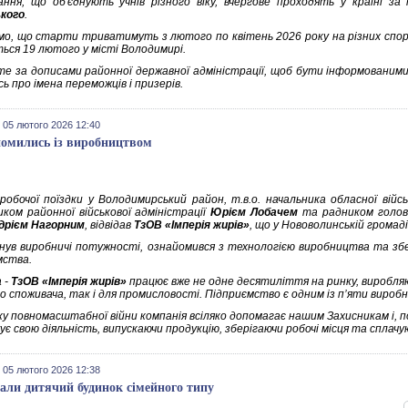
ання, що об'єднують учнів різного віку, вчергове проходять у країні за
кого
.
мо, що старти триватимуть з лютого по квітень 2026 року на різних спорт
ться 19 лютого у місті Володимирі.
те за дописами районної державної адміністрації, щоб бути інформованими
ь про імена переможців і призерів.
 05 лютого 2026 12:40
омились із виробництвом
 робочої поїздки у Володимирський район, т.в.о. начальника обласної війсь
иком районної військової адміністрації
Юрієм Лобачем
та радником голови
дрієм Нагорним
, відвідав
ТзОВ «Імперія жирів»
, що у Нововолинській громаді
янув виробничі потужності, ознайомився з технологією виробництва та збе
мства.
 -
ТзОВ «Імперія жирів»
працює вже не одне десятиліття на ринку, виробля
о споживача, так і для промисловості. Підприємство є одним із п’яти виробн
у повномасштабної війни компанія всіляко допомагає нашим Захисникам і, по
є свою діяльність, випускаючи продукцію, зберігаючи робочі місця та сплачу
 05 лютого 2026 12:38
дали дитячий будинок сімейного типу