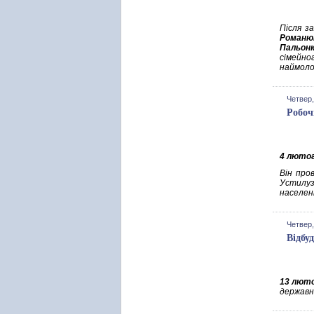
Після за
Романю
Пальон
сімейно
наймоло
Четвер,
Робоч
4 люто
Він про
Устилуз
населенн
Четвер,
Відбу
13 лют
державні