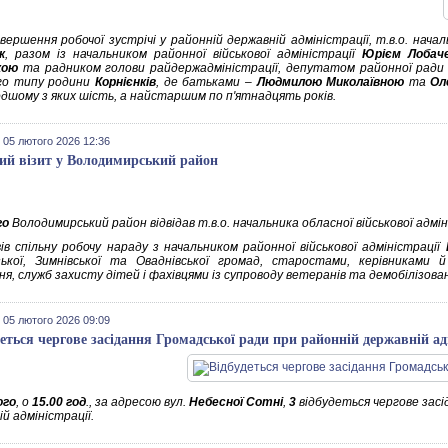
вершення робочої зустрічі у районній державній адміністрації, т.в.о. начал
к
, разом із начальником районної військової адміністрації
Юрієм Лобач
кою
та радником голови райдержадміністрації, депутатом районної рад
го типу родини
Корнієнків
, де батьками –
Людмилою Миколаївною
та
Ол
дшому з яких шість, а найстаршим по п'ятнадцять років.
 05 лютого 2026 12:36
ий візит у Володимирський район
го
Володимирський район відвідав т.в.о. начальника обласної військової адмі
вів спільну робочу нараду з начальником районної військової адміністрації
ької, Зимнівської та Оваднівської громад, старостами, керівниками й
я, служб захисту дітей і фахівцями із супроводу ветеранів та демобілізова
 05 лютого 2026 09:09
деться чергове засідання Громадської ради при районній державній ад
ого
, о
15.00 год
., за адресою вул.
Небесної Сотні
,
3
відбудеться чергове засі
й адміністрації.