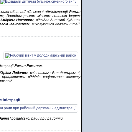
ьника обласної військової адміністрації
Роман
ем
, Володимирським міським головою
Ігорем
и
Андрієм Нагорним
, відвідав дитячий будинок
егом Івановичем
, виховуються дев'ять дітей,
ністрації
Роман Романюк
.
Юрієм Лобачем
, очільниками Володимирської,
 працівниками відділів соціального захисту
них осіб.
міністрації
дання Громадської ради при районній