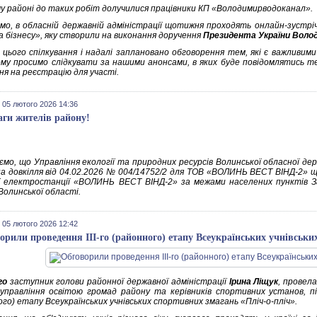
у районі до таких робіт долучилися працівники КП «Володимирводоканал».
мо, в обласній державній адміністрації щотижня проходять онлайн-зустрі
а бізнесу», яку створили на виконання доручення
Президента України Воло
 цього спілкування і надалі заплановано обговорення тем, які є важливим
ому просимо слідкувати за нашими анонсами, в яких буде повідомлятись т
ня на реєстрацію для участі.
 05 лютого 2026 14:36
аги жителів району!
ємо, що Управління екології та природних ресурсів Волинської обласної дер
на довкілля від 04.02.2026 № 004/14752/2 для ТОВ «ВОЛИНЬ ВЕСТ ВІНД-2» щ
ї електростанції «ВОЛИНЬ ВЕСТ ВІНД-2» за межами населених пунктів Зат
Волинської області.
 05 лютого 2026 12:42
орили проведення ІІІ-го (районного) етапу Всеукраїнських учнівськи
го
заступник голови районної державної адміністрації
Ірина Ліщук
, провел
 управління освітою громад району та керівників спортивних установ, під
го) етапу Всеукраїнських учнівських спортивних змагань «Пліч-о-пліч».