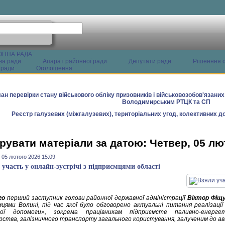
ОННА РАДА
ва ради
Апарат районної ради
Депутати ради
Рішенння с
 ради
Оголошення
ан перевірки стану військового обліку призовників і військовозобов'язани
Володимирським РТЦК та СП
Реєстр галузевих (міжгалузевих), територіальних угод, колективних до
рувати матеріали за датою: Четвер, 05 лю
 05 лютого 2026 15:09
 участь у онлайн-зустрічі з підприємцями області
го
перший заступник голови районної державної адміністрації
Віктор Фіщ
мцями Волині, під час якої було обговорено актуальні питання реалізац
ної допомоги», зокрема працівникам підприємств паливно-енергет
рства, залізничного транспорту загального користування, залученим до ав