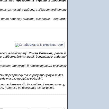
 ініціативи
Президента України
Володимира
ивних локаціях району, а відкриття ІІІ етапу
 щодо перебігу змагань, а головне – першими
кової адміністрації
Роман Романюк
, разом із
 райдержадміністрації, депутатом районної
.
рігання продукції, й перспективами розвитку
ючи маргаринову та жирову продукцію як для
иків такого профілю в Україні.
при всі негаразди й складнощі воєнного часу,
ючи податки до бюджетів різних рівнів.