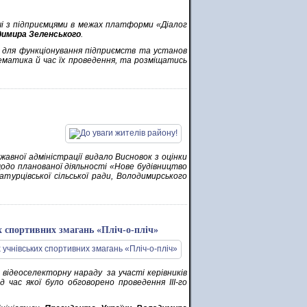
чі з підприємцями в межах платформи «Діалог
димира Зеленського
.
и для функціонування підприємств та установ
ематика й час їх проведення, та розміщатись
жавної адміністрації видало Висновок з оцінки
одо планованої діяльності «Нове будівництво
урцiвської сільської ради, Володимирського
х спортивних змагань «Пліч-о-пліч»
а відеоселекторну нараду за участі керівників
 час якої було обговорено проведення ІІІ-го