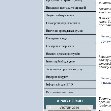
Програми та стратегії району
У нашом
Виконання програм та стратегій
Нагадає
влади т
Децентралізація влади
В межах
краю. Т
Самоорганізація населення
посилан
Вивчення громадської думки
Четвер,
Очищення влади
До ув
Електронне звернення
Вакансії державної служби
Інформу
впливу 
Інвестиційний довідник
вітрово
району, 
Запобігання проявам корупції
Внутрішній аудит
Четвер,
Обгов
Інформація для ВПО
Ветеранська політика
5 люто
АРХІВ НОВИН
органів
(районно
«
»
ЛЮТИЙ 2026