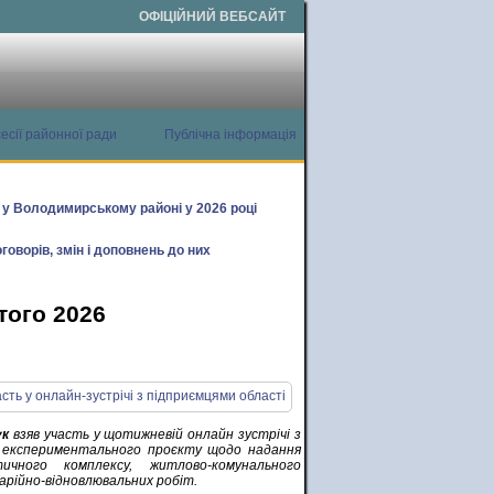
ОФІЦІЙНИЙ ВЕБСАЙТ
есії районної ради
Публічна інформація
х у Володимирському районі у 2026 році
говорів, змін і доповнень до них
того 2026
ук
взяв участь у щотижневій онлайн зустрічі з
ії експериментального проєкту щодо надання
ичного комплексу, житлово-комунального
арійно-відновлювальних робіт.