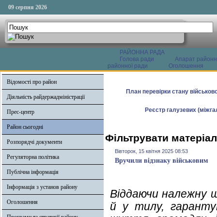
09 серпня 2026
РАЙОННА РАДА
Голова ради
Апарат районн
районної ради
Оголошення
Відомості про район
План перевірки стану військово
Діяльність райдержадміністрації
Реєстр галузевих (міжгал
Прес-центр
Район сьогодні
Фільтрувати матеріали
Розпорядчі документи
Вівторок, 15 квітня 2025 08:53
Регуляторна політика
Вручили відзнаку військовим
Публічна інформація
Інформація з установ району
Віддаючи належну ш
Оголошення
й у тилу, гаранту