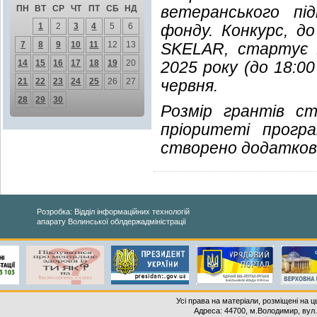
ветеранського пі
ПН
ВТ
СР
ЧТ
ПТ
СБ
НД
1
2
3
4
5
6
фонду. Конкурс, до
7
8
9
10
11
12
13
SKELAR, стартує 
14
15
16
17
18
19
20
2025 року (до 18:0
21
22
23
24
25
26
27
червня.
28
29
30
Розмір грантів с
пріоритеті прогр
створено додаткові 
Розробка: Відділ інформаційних технологій
апарату Волинської облдержадміністрації
Усі права на матеріали, розміщені на 
Адреса: 44700, м.Володимир, вул. 