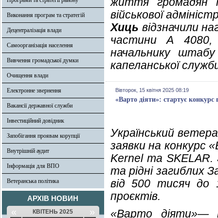
життя громадян і
Програми та стратегії району
військової адмініст
Виконання програм та стратегій
Хиць
відзначили на
Децентралізація влади
частини А 4080,
Самоорганізація населення
начальнику штаб
Вивчення громадської думки
капеланської служб
Очищення влади
Електронне звернення
Вівторок, 15 квітня 2025 08:19
«Варто діяти»: стартує конкурс 
Вакансії державної служби
Інвестиційний довідник
Український ветер
Запобігання проявам корупції
заявки на конкурс
«
Внутрішній аудит
Kernel та SKELAR. 
Інформація для ВПО
та рідні загиблих 
від 500 тисяч до 1
Ветеранська політика
проєктів.
АРХІВ НОВИН
«
»
«Варто діяти»— н
КВІТЕНЬ 2025