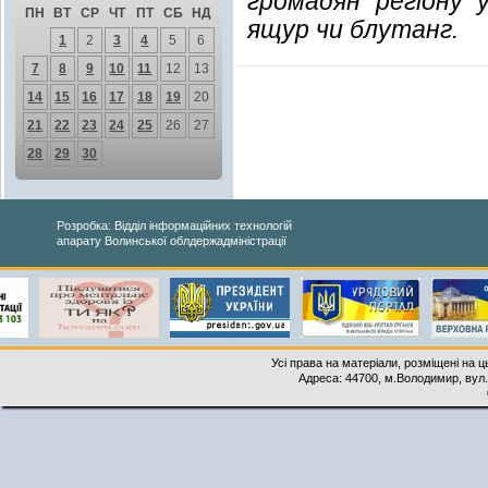
громадян регіону 
ПН
ВТ
СР
ЧТ
ПТ
СБ
НД
ящур чи блутанг.
1
2
3
4
5
6
7
8
9
10
11
12
13
14
15
16
17
18
19
20
21
22
23
24
25
26
27
28
29
30
Розробка: Відділ інформаційних технологій
апарату Волинської облдержадміністрації
Усі права на матеріали, розміщені на 
Адреса: 44700, м.Володимир, вул. 