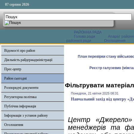
07 серпня 2026
РАЙОННА РАДА
Голова ради
Апарат районн
районної ради
Оголошення
Відомості про район
План перевірки стану військово
Діяльність райдержадміністрації
Реєстр галузевих (міжгал
Прес-центр
Район сьогодні
Фільтрувати матеріали
Розпорядчі документи
Понеділок, 21 квітня 2025 08:31
Регуляторна політика
Навчальний захід від центру «Д
Публічна інформація
Інформація з установ району
Центр «Джерело» (
Оголошення
менеджерів та фах