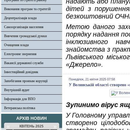
надають або планую
Програми та стратегії району
дітей з порушення
Виконання програм та стратегій
безкоштовний ОЧНИ
Децентралізація влади
Метою даного захо
Самоорганізація населення
порядку надання по
Вивчення громадської думки
інклюзивного нав
Очищення влади
знайомства з практ
Електронне звернення
Львівського місько
«Джерело».
Вакансії державної служби
Інвестиційний довідник
Понеділок, 21 квітня 2025 07:58
Запобігання проявам корупції
У Волинській області створено 
Внутрішній аудит
Інформація для ВПО
Зупинимо вірус ящ
Ветеранська політика
У Головному управл
АРХІВ НОВИН
створено цілодобов
«
»
КВІТЕНЬ 2025