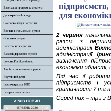
Програми та стратегії району
підприємств,
Виконання програм та стратегій
для економік
Децентралізація влади
Самоорганізація населення
Вивчення громадської думки
2 червня
начальник
Очищення влади
разом з першим
Електронне звернення
адміністрації
Вікт
адміністрації
Ірин
Вакансії державної служби
визначення підпри
Інвестиційний довідник
економіки області,
Запобігання проявам корупції
Під час її роботи
Внутрішній аудит
підприємств і у
Інформація для ВПО
критичності 7 та н
Ветеранська політика
Серед них – три з 
АРХІВ НОВИН
«
»
ЧЕРВЕНЬ 2026