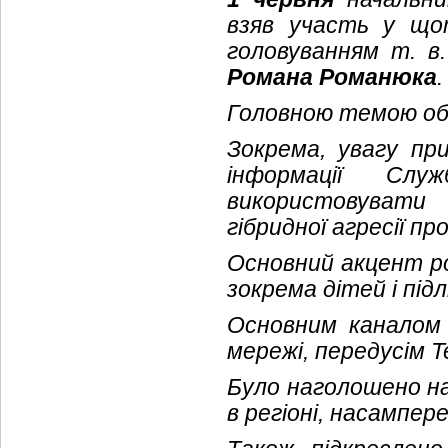
взяв участь у що
головуванням т. в.
Романа Романюка
.
Головною темою обг
Зокрема, увагу при
інформації Слу
використовувати
гібридної агресії пр
Основний акцент ро
зокрема дітей і під
Основним каналом
мережі, передусім T
Було наголошено на
в регіоні, насампер