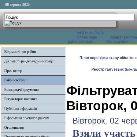
08 серпня 2026
РАЙОННА РАДА
Голова ради
Апарат районн
районної ради
Оголошення
Відомості про район
План перевірки стану військово
Діяльність райдержадміністрації
Реєстр галузевих (міжгал
Прес-центр
Район сьогодні
Фільтруват
Розпорядчі документи
Регуляторна політика
Вівторок, 
Публічна інформація
Інформація з установ району
Вівторок, 02 чер
Оголошення
Взяли участь 