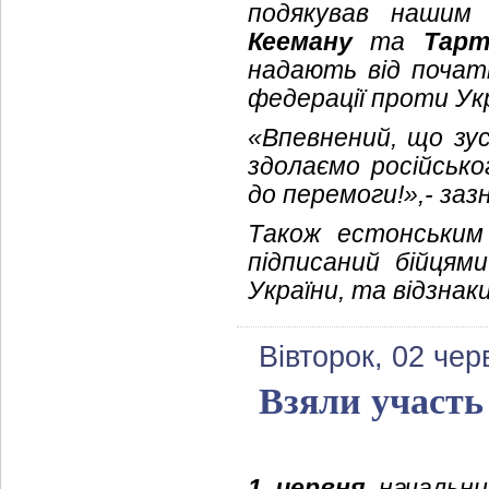
подякував нашим
Кееману
та
Тарт
надають від початк
федерації проти Укр
«Впевнений, що зус
здолаємо російсько
до перемоги!»,- заз
Також естонським
підписаний бійцями
України, та відзнак
Вівторок, 02 чер
Взяли участь
1 червня
начальник