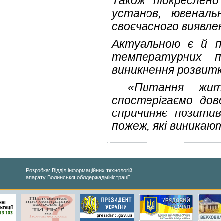
Також підкреслено
установ, ювеналь
своєчасного виявлен
Актуальною є й п
температурних по
виникнення розвитк
«Питання життє
спостерігаємо дово
спричиняє позитив
пожеж, які виникаю
Розробка: Відділ інформаційних технологій
апарату Волинської облдержадміністрації