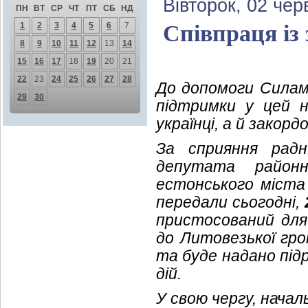
Вівторок, 02 чер
ПН
ВТ
СР
ЧТ
ПТ
СБ
НД
1
2
3
4
5
6
7
Співпраця із
8
9
10
11
12
13
14
15
16
17
18
19
20
21
22
23
24
25
26
27
28
До допомоги Силам
29
30
підтримки у цей 
українці, а й закордо
За сприяння радни
депутата райо
естонського міста 
передали сьогодні,
пристосований для 
до Литовезької гро
та буде надано підр
дій.
У свою чергу, начал