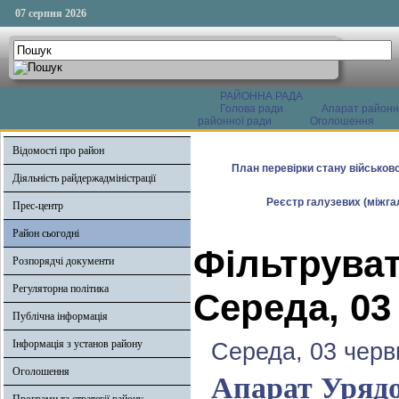
07 серпня 2026
РАЙОННА РАДА
Голова ради
Апарат районн
районної ради
Оголошення
Відомості про район
План перевірки стану військово
Діяльність райдержадміністрації
Реєстр галузевих (міжгал
Прес-центр
Район сьогодні
Фільтруват
Розпорядчі документи
Регуляторна політика
Середа, 03
Публічна інформація
Інформація з установ району
Середа, 03 черв
Оголошення
Апарат Урядо