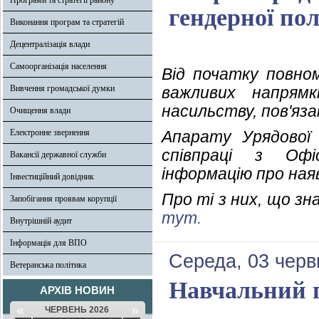
Програми та стратегії району
гендерної по
Виконання програм та стратегій
Децентралізація влади
Самоорганізація населення
Від початку повно
Вивчення громадської думки
важливих напрямк
насильству, пов'яз
Очищення влади
Електронне звернення
Апарату Урядової 
співпраці з Офі
Вакансії державної служби
інформацію про ная
Інвестиційний довідник
Про ті з них, що з
Запобігання проявам корупції
тут.
Внутрішній аудит
Інформація для ВПО
Середа, 03 черв
Ветеранська політика
Навчальний п
АРХІВ НОВИН
«
»
ЧЕРВЕНЬ 2026