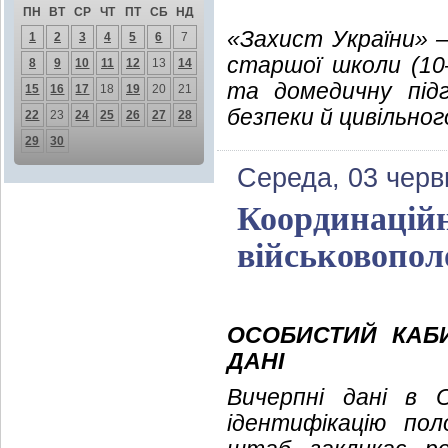
ПН
ВТ
СР
ЧТ
ПТ
СБ
НД
«Захист України» —
1
2
3
4
5
6
7
старшої школи (10–
8
9
10
11
12
13
14
та домедичну підг
15
16
17
18
19
20
21
безпеки й цивільног
22
23
24
25
26
27
28
29
30
Середа, 03 черв
Координаційн
військовопо
ОСОБИСТИЙ КАБ
ДАНІ
Вичерпні дані в 
ідентифікацію пол