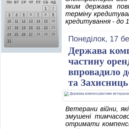
ПН
ВТ
СР
ЧТ
ПТ
СБ
НД
яким держава пов
1
2
терміну кредитуван
3
4
5
6
7
8
9
кредитування - до 1
10
11
12
13
14
15
16
17
18
19
20
21
22
23
24
25
26
27
28
29
30
Понеділок, 17 б
31
Держава комп
частину орен
впровадило д
та Захисниць
Ветерани війни, як
змушені тимчасов
отримати компенсац