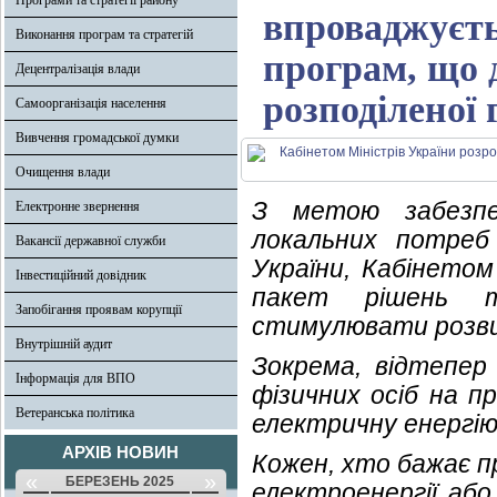
Програми та стратегії району
впроваджуєть
Виконання програм та стратегій
програм, що 
Децентралізація влади
розподіленої 
Самоорганізація населення
Вивчення громадської думки
Очищення влади
З метою забезпеч
Електронне звернення
локальних потреб 
Вакансії державної служби
України, Кабінетом
Інвестиційний довідник
пакет рішень т
Запобігання проявам корупції
стимулювати розвит
Внутрішній аудит
Зокрема, відтепер
Інформація для ВПО
фізичних осіб на 
Ветеранська політика
електричну енергі
АРХІВ НОВИН
Кожен, хто бажає п
«
»
БЕРЕЗЕНЬ 2025
електроенергії аб