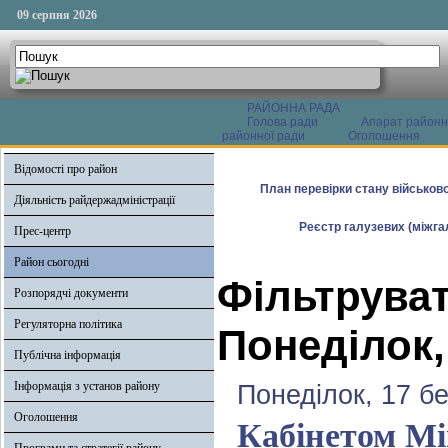
09 серпня 2026
РАЙОННА РАДА
Голова ради
Апарат районн
районної ради
Оголошення
Відомості про район
План перевірки стану військово
Діяльність райдержадміністрації
Реєстр галузевих (міжгал
Прес-центр
Район сьогодні
Фільтруват
Розпорядчі документи
Регуляторна політика
Понеділок,
Публічна інформація
Інформація з установ району
Понеділок, 17 б
Оголошення
Кабінетом Мі