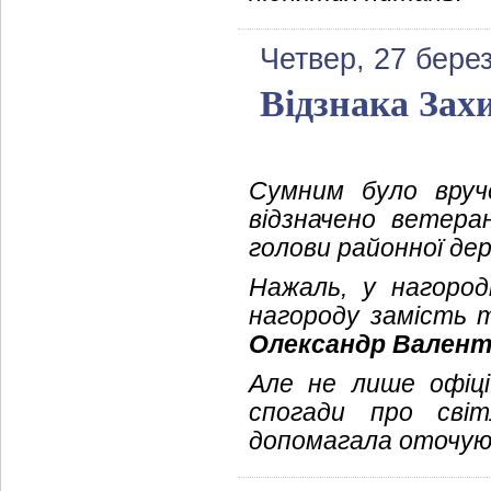
Четвер, 27 бере
Відзнака Зах
Сумним було вруч
відзначено ветера
голови районної дер
Нажаль, у нагоро
нагороду замість 
Олександр Вален
Але не лише офіці
спогади про сві
допомагала оточуюч