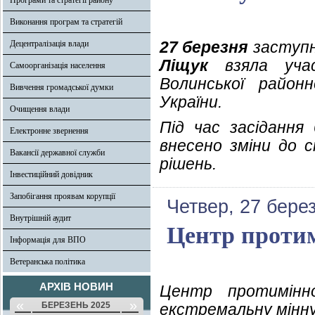
Програми та стратегії району
Виконання програм та стратегій
27 березня
заступн
Децентралізація влади
Ліщук
взяла учас
Самоорганізація населення
Волинської район
Вивчення громадської думки
України.
Очищення влади
Під час засідання 
Електронне звернення
внесено зміни до 
Вакансії державної служби
рішень.
Інвестиційний довідник
Запобігання проявам корупції
Четвер, 27 бере
Внутрішній аудит
Центр протимі
Інформація для ВПО
Ветеранська політика
АРХІВ НОВИН
Центр протимінн
«
»
БЕРЕЗЕНЬ 2025
екстремальну мінну 