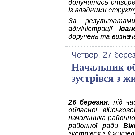
долучитись створен
із владними структ
За результатами 
адміністрації
Іва
доручень та визнач
Четвер, 27 бере
Начальник обл
зустрівся з 
26 березня
, під ч
обласної військово
начальника районної
районної ради
Ві
зустрівся з її жите