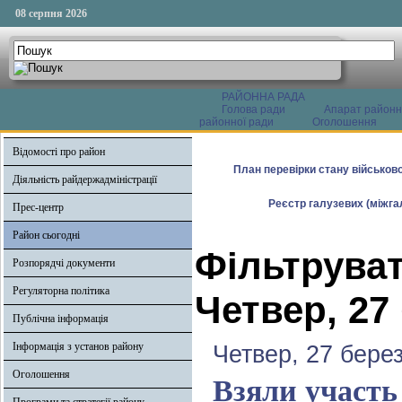
08 серпня 2026
РАЙОННА РАДА
Голова ради
Апарат районн
районної ради
Оголошення
Відомості про район
План перевірки стану військово
Діяльність райдержадміністрації
Реєстр галузевих (міжгал
Прес-центр
Район сьогодні
Фільтруват
Розпорядчі документи
Регуляторна політика
Четвер, 27
Публічна інформація
Інформація з установ району
Четвер, 27 бере
Оголошення
Взяли участь