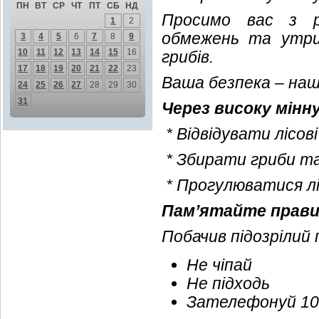
ПН
ВТ
СР
ЧТ
ПТ
СБ
НД
Просимо вас з р
1
2
обмежень та утрим
3
4
5
6
7
8
9
10
11
12
13
14
15
16
грибів.
17
18
19
20
21
22
23
Ваша безпека – наш
24
25
26
27
28
29
30
31
Через високу мінн
* Відвідувати лісов
* Збирати гриби та
* Прогулюватися л
Пам’ятайте правил
Побачив підозрілий
Не чіпай
Не підходь
Зателефонуй 10