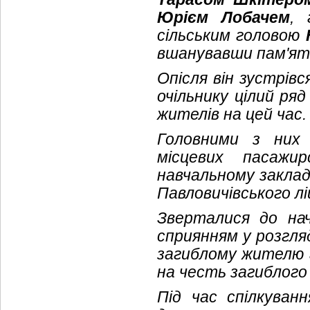
Юрієм Лобачем
, 
сільським головою
вшанувавши пам'ять 
Опісля він зустрів
очільнику цілий ря
жителів на цей час.
Головними з них 
місцевих пасажи
навчальному заклад
Павловичівського л
Зверталися до нача
сприянням у розгля
загиблому жителю г
на честь загиблого
Під час спілкуван