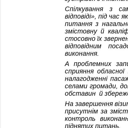
Спілкування з с
відповіді», під час
питання з нагаль
змістовну й кваліф
стосовно їх зверне
відповідним поса
виконання.
А проблемних зап
сприяння обласної 
налагодженні паса
селами громади, до
обставин й збереже
На завершення віз
присутнім за зміст
контроль виконан
піднятих питань.