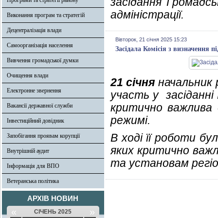
засідання Громадсь
Програми та стратегії району
адміністрації.
Виконання програм та стратегій
Децентралізація влади
Вівторок, 21 січня 2025 15:23
Самоорганізація населення
Засідала Комісія з визначення п
Вивчення громадської думки
Очищення влади
21 січня
начальник р
Електронне звернення
участь у засіданні 
критично важлива 
Вакансії державної служби
режимі.
Інвестиційний довідник
В ході її роботи б
Запобігання проявам корупції
яких критично важл
Внутрішній аудит
та установам регіо
Інформація для ВПО
Ветеранська політика
АРХІВ НОВИН
«
»
СІЧЕНЬ 2025