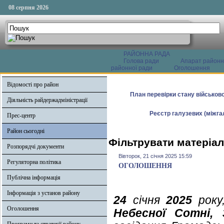
08 серпня 2026
РАЙОННА РАДА
Голова ради
Апарат районн
районної ради
Оголошення
Відомості про район
План перевірки стану військово
Діяльність райдержадміністрації
Реєстр галузевих (міжгал
Прес-центр
Район сьогодні
Фільтрувати матеріали
Розпорядчі документи
Вівторок, 21 січня 2025 15:59
Регуляторна політика
ОГОЛОШЕННЯ
Публічна інформація
Інформація з установ району
24
січня
2025
року
Оголошення
Небесної Сотні, 