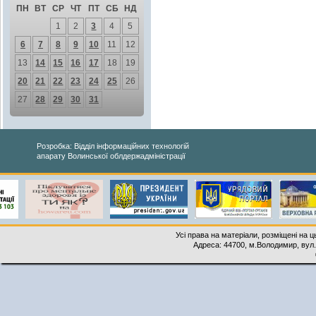
ПН
ВТ
СР
ЧТ
ПТ
СБ
НД
1
2
3
4
5
6
7
8
9
10
11
12
13
14
15
16
17
18
19
20
21
22
23
24
25
26
27
28
29
30
31
Розробка: Відділ інформаційних технологій
апарату Волинської облдержадміністрації
Усі права на матеріали, розміщені на 
Адреса: 44700, м.Володимир, вул. 