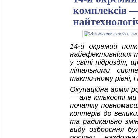
комплексів —
найтехнологі
14-й окремий полк
найефективніших та
у світі підрозділ,
літальними сист
тактичному рівні, і
Окупаційна армія р
— але кількості ми
початку повномасш
коптерів до велики
та радикально змін
виду озброєння бул
росіяни наздог