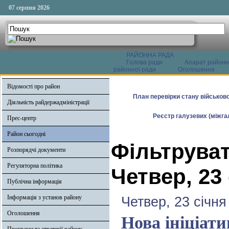
07 серпня 2026
РАЙОННА РАДА
Голова ради
Апарат районн
районної ради
Оголошення
Відомості про район
План перевірки стану військово
Діяльність райдержадміністрації
Реєстр галузевих (міжгал
Прес-центр
Район сьогодні
Фільтруват
Розпорядчі документи
Регуляторна політика
Четвер, 23
Публічна інформація
Інформація з установ району
Четвер, 23 січня
Оголошення
Нова ініціати