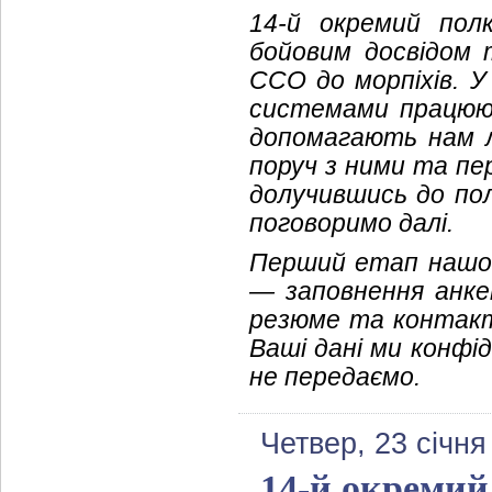
14-й окремий полк
бойовим досвідом т
ССО до морпіхів. У
системами працюют
допомагають нам л
поруч з ними та пе
долучившись до полк
поговоримо далі.
Перший етап нашого
— заповнення анк
резюме та контактн
Ваші дані ми конфід
не передаємо.
Четвер, 23 січня
14-й окремий