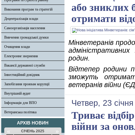
Програми та стратегії району
або зниклих 
Виконання програм та стратегій
отримати від
Децентралізація влади
Самоорганізація населення
Вивчення громадської думки
Мінветеранів прод
Очищення влади
адміністративних 
Електронне звернення
родин.
Вакансії державної служби
Відтепер родини п
Інвестиційний довідник
зможуть отримат
ветеранів війни (Є
Запобігання проявам корупції
Внутрішній аудит
Четвер, 23 січня
Інформація для ВПО
Триває відбір
Ветеранська політика
АРХІВ НОВИН
війни за оно
«
»
СІЧЕНЬ 2025