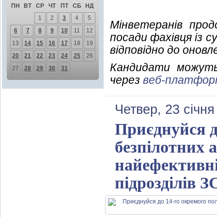
ПН
ВТ
СР
ЧТ
ПТ
СБ
НД
1
2
3
4
5
Мінветеранів прод
6
7
8
9
10
11
12
посади фахівця із с
13
14
15
16
17
18
19
відповідно до онов
20
21
22
23
24
25
26
Кандидати можуть
27
28
29
30
31
через
веб-платфор
Четвер, 23 січня
Приєднуйся д
безпілотних а
найефективні
підрозділів 