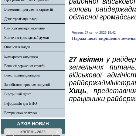
районної військово
Програми та стратегії району
голови райдержадм
Виконання програм та стратегій
обласної громадськ
Децентралізація влади
Самоорганізація населення
Четвер, 27 квітня 2023 19:42
Вивчення громадської думки
Нарада щодо вирішення земель
Очищення влади
Електронне звернення
27 квітня
у райдер
земельних питань
Вакансії державної служби
військової адмініс
Інвестиційний довідник
райдержадміністра
Запобігання проявам корупції
Хиць
, представни
Внутрішній аудит
працівники райдержа
Інформація для ВПО
Ветеранська політика
АРХІВ НОВИН
«
»
КВІТЕНЬ 2023