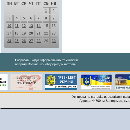
ПН
ВТ
СР
ЧТ
ПТ
СБ
НД
1
2
3
4
5
6
7
8
9
10
11
12
13
14
15
16
17
18
19
20
21
22
23
24
25
26
27
28
29
30
Розробка: Відділ інформаційних технологій
апарату Волинської облдержадміністрації
Усі права на матеріали, розміщені на 
Адреса: 44700, м.Володимир, вул. 