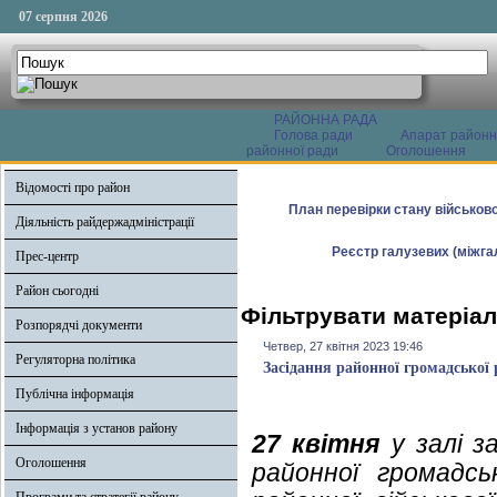
07 серпня 2026
РАЙОННА РАДА
Голова ради
Апарат районн
районної ради
Оголошення
Відомості про район
План перевірки стану військово
Діяльність райдержадміністрації
Реєстр галузевих (міжгал
Прес-центр
Район сьогодні
Фільтрувати матеріали
Розпорядчі документи
Четвер, 27 квітня 2023 19:46
Регуляторна політика
Засідання районної громадської 
Публічна інформація
Інформація з установ району
27 квітня
у залі за
Оголошення
районної громадсь