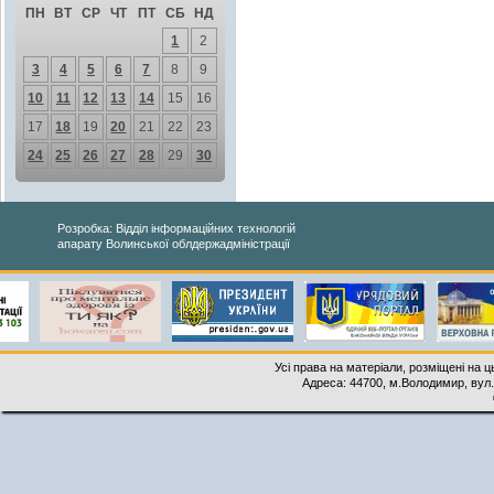
ПН
ВТ
СР
ЧТ
ПТ
СБ
НД
1
2
3
4
5
6
7
8
9
10
11
12
13
14
15
16
17
18
19
20
21
22
23
24
25
26
27
28
29
30
Розробка: Відділ інформаційних технологій
апарату Волинської облдержадміністрації
Усі права на матеріали, розміщені на 
Адреса: 44700, м.Володимир, вул. 