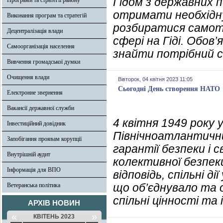
Гідом з державних п
Програми та стратегії району
отримати необхідну
Виконання програм та стратегій
розбиратися самоту
Децентралізація влади
сфері на Гіді. Обов
Самоорганізація населення
знайти потрібний сер
Вивчення громадської думки
Очищення влади
Вівторок, 04 квітня 2023 11:05
Сьогодні День створення НАТО
Електронне звернення
Вакансії державної служби
4 квітня 1949 року
Інвестиційний довідник
Північноатлантични
Запобігання проявам корупції
гарантії безпеки і 
Внутрішній аудит
колективної безпек
Інформація для ВПО
відповідь, спільні дії
що об’єднувало та 
Ветеранська політика
спільні цінності та
АРХІВ НОВИН
«
»
КВІТЕНЬ 2023