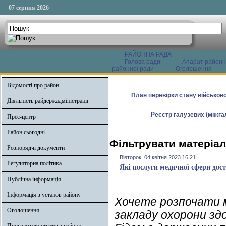
07 серпня 2026
РАЙОННА РАДА
Голова ради
Апарат районн
районної ради
Оголошення
Відомості про район
План перевірки стану військово
Діяльність райдержадміністрації
Реєстр галузевих (міжгал
Прес-центр
Район сьогодні
Фільтрувати матеріали
Розпорядчі документи
Вівторок, 04 квітня 2023 16:21
Регуляторна політика
Які послуги медичної сфери дост
Публічна інформація
Інформація з установ району
Хочете розпочати 
Оголошення
закладу охорони здо