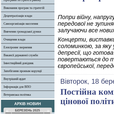
Програми та стратегії району
Виконання програм та стратегій
Попри війну, напругу
Децентралізація влади
передової не зупин
Самоорганізація населення
залучаючи все нових
Вивчення громадської думки
Концерти, виставк
Очищення влади
соломинкою, за яку 
Електронне звернення
депресії, що готова
Вакансії державної служби
повертаються до ті
Інвестиційний довідник
європейської, перед
Запобігання проявам корупції
Внутрішній аудит
Вівторок, 18 бер
Інформація для ВПО
Постійна комі
Ветеранська політика
цінової полі
АРХІВ НОВИН
«
»
БЕРЕЗЕНЬ 2025