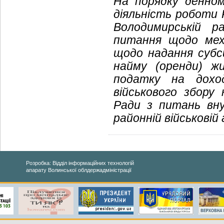
На порядку денно
діяльність роботи 
Володимирській ра
питання щодо меха
щодо надання субс
найму (оренди) ж
податку на дохо
військового збор
Ради з питань вну
районній військовій 
Розробка: Відділ інформаційних технологій
апарату Волинської облдержадміністрації