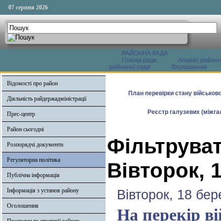
07 серпня 2026
РАЙОННА РАДА
Голова ради
Апарат районн
районної ради
Оголошення
Відомості про район
План перевірки стану військово
Діяльність райдержадміністрації
Реєстр галузевих (міжгал
Прес-центр
Район сьогодні
Фільтруват
Розпорядчі документи
Регуляторна політика
Вівторок, 
Публічна інформація
Інформація з установ району
Вівторок, 18 бер
Оголошення
На перекір ві