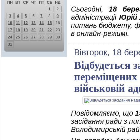
ПН
ВТ
СР
ЧТ
ПТ
СБ
НД
Сьогодні,
18 бере
1
2
адміністрації
Юрій
3
4
5
6
7
8
9
10
11
12
13
14
15
16
питань бюджету, фі
17
18
19
20
21
22
23
в онлайн-режимі.
24
25
26
27
28
29
30
31
Вівторок, 18 бер
Відбудеться 
переміщених 
військовій ад
Повідомляємо, що
1
засідання ради з п
Володимирській райо