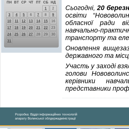
ПН
ВТ
СР
ЧТ
ПТ
СБ
НД
Сьогодні,
20 березн
1
2
освіти “Нововоли
3
4
5
6
7
8
9
10
11
12
13
14
15
16
обласної ради ві
17
18
19
20
21
22
23
навчально-практ
24
25
26
27
28
29
30
транспорту та еле
31
Оновлення вищезаз
державного та місц
Участь у заході вз
голови Нововолинс
керівники навч
представники проф
Розробка: Відділ інформаційних технологій
апарату Волинської облдержадміністрації