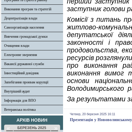
перший заступник 
Програми та стратегії району
заступник голови р
Виконання програм та стратегій
Комісії з питань п
Децентралізація влади
житлово-комунальн
Самоорганізація населення
депутатської дія
Вивчення громадської думки
законності і право
Очищення влади
продовольства, еко
Електронне звернення
ресурсів розглянули
про виконання р
Вакансії державної служби
виконання вимог т
Інвестиційний довідник
основи національ
Запобігання проявам корупції
Володимирського ра
Внутрішній аудит
За результатами зас
Інформація для ВПО
Ветеранська політика
Четвер, 20 березня 2025 16:11
АРХІВ НОВИН
Презентація у Нововолинському 
«
»
БЕРЕЗЕНЬ 2025