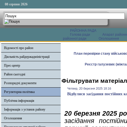
08 серпня 2026
РАЙОННА РАДА
Голова ради
Апарат районн
районної ради
Оголошення
Відомості про район
План перевірки стану військово
Діяльність райдержадміністрації
Реєстр галузевих (міжгал
Прес-центр
Район сьогодні
Фільтрувати матеріал
Розпорядчі документи
Четвер, 20 березня 2025 18:16
Регуляторна політика
Відбулися засідання постійних к
Публічна інформація
Інформація з установ району
20 березня 2025 р
Оголошення
засідання постійн