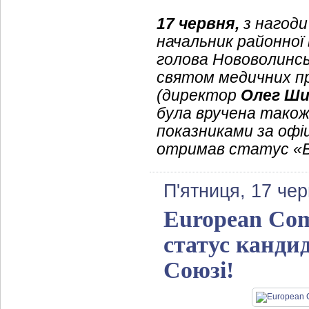
17 червня,
з нагоди
начальник районної 
голова Нововолинс
святом медичних пра
(директор
Олег Ши
була вручена також 
показниками за оф
отримав статус «Ви
П'ятниця, 17 че
European Com
статус канди
Союзі!