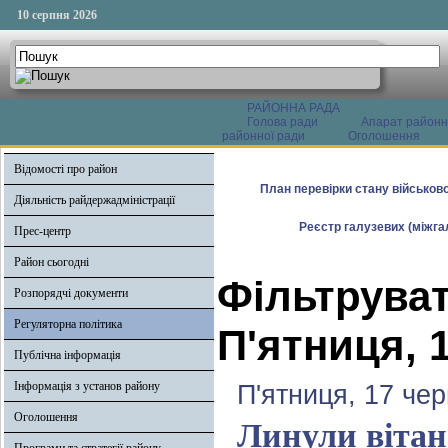
10 серпня 2026
РАЙОННА РАДА
Голова ради
Апарат районн
районної ради
Оголошення
Відомості про район
План перевірки стану військово
Діяльність райдержадміністрації
Реєстр галузевих (міжгал
Прес-центр
Район сьогодні
Фільтруват
Розпорядчі документи
Регуляторна політика
П'ятниця, 
Публічна інформація
Інформація з установ району
П'ятниця, 17 че
Оголошення
Линули вітан