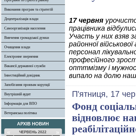
Програми та стратегії району
Виконання програм та стратегій
17 червня
урочисто
Децентралізація влади
працівника відбулис
Самоорганізація населення
Участь у них взяв 
Вивчення громадської думки
районної військової
Очищення влади
персонал лікувальн
Електронне звернення
професійного зрост
Вакансії державної служби
опттмізму і мужнос
випало на долю наш
Інвестиційний довідник
Запобігання проявам корупції
П'ятниця, 17 че
Внутрішній аудит
Фонд соціаль
Інформація для ВПО
Ветеранська політика
відновлює на
АРХІВ НОВИН
реабілітацій
«
»
ЧЕРВЕНЬ 2022