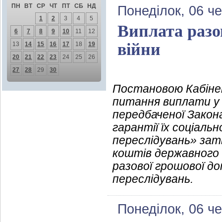
ПН
ВТ
СР
ЧТ
ПТ
СБ
НД
Понеділок, 06 ч
1
2
3
4
5
Виплата разо
6
7
8
9
10
11
12
війни
13
14
15
16
17
18
19
20
21
22
23
24
25
26
27
28
29
30
Постановою Кабінет
питання виплати у 
передбаченої Закон
гарантії їх соціал
переслідувань» зат
коштів державного 
разової грошової д
переслідувань.
Понеділок, 06 ч