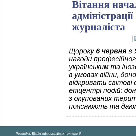
Вітання нача
адміністраці
журналіста
Щороку
6 червня
в 
нагоди професійног
українським та іно
в умовах війни, дон
відкривати світові
епіцентрі подій: до
з окупованих терито
пояснюють та дають
Розробка: Відділ інформаційних технологій