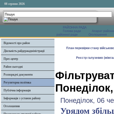
08 серпня 2026
РАЙОННА РАДА
Голова ради
Апарат районн
районної ради
Оголошення
Відомості про район
План перевірки стану військово
Діяльність райдержадміністрації
Реєстр галузевих (міжгал
Прес-центр
Район сьогодні
Фільтруват
Розпорядчі документи
Регуляторна політика
Понеділок,
Публічна інформація
Інформація з установ району
Понеділок, 06 ч
Оголошення
Урядом збіль