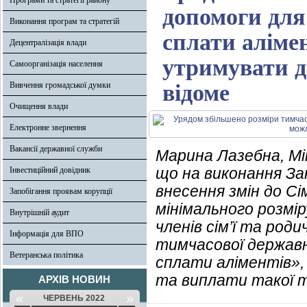
Програми та стратегії району
допомоги для
Виконання програм та стратегій
сплати аліме
Децентралізація влади
утримувати д
Самоорганізація населення
Вивчення громадської думки
відоме
Очищення влади
Електронне звернення
Вакансії державної служби
Марина Лазебна, Мін
що на виконання Зак
Інвестиційний довідник
внесення змін до С
Запобігання проявам корупції
мінімального розмі
Внутрішній аудит
членів сім’ї та род
Інформація для ВПО
тимчасової державн
Ветеранська політика
сплати аліментів»,
та виплати такої т
АРХІВ НОВИН
«
»
ЧЕРВЕНЬ 2022